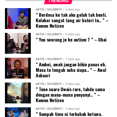
TRENDING
ARTIS / SELEBRITI
6 days ago
” Berdosa ke tak aku gelak tak henti.
Kelakar sangat tang air bateri tu.. ” –
Komen Netizen
ARTIS / SELEBRITI
6 days ago
” You seorang je ke autism ? ” – Ubai
ARTIS / SELEBRITI
7 days ago
” Amboi, awak jangan bikin panas eh.
Masa tu tengah suka siapa.. ” – Awal
Ashaari
ARTIS / SELEBRITI
5 days ago
” Tone suara Uwais rare, takde sama
dengan mana-mana penyanyi.. ” –
Komen Netizen
ARTIS / SELEBRITI
3 days ago
” Sumpah time ni terbahak ketawa.