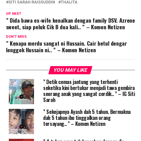
SITI SARAH RAISSUDDIN
THALITA
UP NEXT
” Dida bawa ex-wife kenalkan dengan family DSV. Azrene
sweet, siap peluk Cik B dua kali.. ” – Komen Netizen
DON'T MISS
” Kenapa merdu sangat ni Hussain. Cair betul dengar
lenggok Hussain ni.. ” – Komen Netizen
YOU MAY LIKE
” Detik cemas jantung yang terhenti
seketika kini bertukar menjadi tawa gembira
seorang anak yang sangat cerdik.. ” – IG Siti
Sarah
” Sekejapnya Ayash dah 5 tahun. Bermakna
dah 5 tahun ibu tinggalkan orang
tersayang.. ” – Komen Netizen