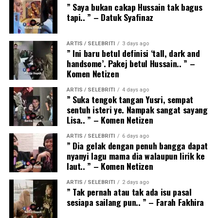
” Saya bukan cakap Hussain tak bagus
tapi.. ” – Datuk Syafinaz
ARTIS / SELEBRITI
3 days ago
” Ini baru betul definisi ‘tall, dark and
handsome’. Pakej betul Hussain.. ” –
Komen Netizen
ARTIS / SELEBRITI
4 days ago
” Suka tengok tangan Yusri, sempat
sentuh isteri ye. Nampak sangat sayang
Lisa.. ” – Komen Netizen
ARTIS / SELEBRITI
6 days ago
” Dia gelak dengan penuh bangga dapat
nyanyi lagu mama dia walaupun lirik ke
laut.. ” – Komen Netizen
ARTIS / SELEBRITI
2 days ago
” Tak pernah atau tak ada isu pasal
sesiapa sailang pun.. ” – Farah Fakhira