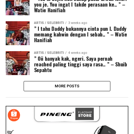
you je. You ingat I takde perasaan ke.. ” –
Watie Hanifiah
ARTIS / SELEBRITI
3 weeks ago
” I tahu Daddy bukannya cinta pun I. Daddy
memang kahwin dengan I sebab.. ” – Watie
Hanifiah
ARTIS / SELEBRITI
4 weeks ago
” Oii banyak kak, ngeri. Saya pernah
reached paling tinggi saya rasa.. ” – Shuib
Sepahtu
MORE POSTS