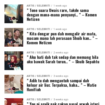
ARTIS / SELEBRITI
1 week ago
” Tone suara Uwais rare, takde sama
dengan mana-mana penyanyi.. ” – Komen
Netizen
ARTIS / SELEBRITI
1 week ago
” Kita dengar pun dah mengalir air mata,
macam mana lah perasaan Shuib kan.. ” –
Komen Netizen
ARTIS / SELEBRITI
2 weeks ago
” Aku hati dah tak sedap dan memang bila
aku bawak Sarah turun.. ” – Shuib Sepahtu
ARTIS / SELEBRITI
3 weeks ago
” Adik tu dah mengantuk sampai dah
keluar air liur. Terpaksa, haha.. ” – Watie
Hanifiah
ARTIS / SELEBRITI
3 weeks ago
” You ni asyik nak cakap pasal arwah isteri