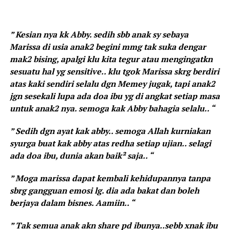
” Kesian nya kk Abby. sedih sbb anak sy sebaya
Marissa di usia anak2 begini mmg tak suka dengar
mak2 bising, apalgi klu kita tegur atau mengingatkn
sesuatu hal yg sensitive.. klu tgok Marissa skrg berdiri
atas kaki sendiri selalu dgn Memey jugak, tapi anak2
jgn sesekali lupa ada doa ibu yg di angkat setiap masa
untuk anak2 nya. semoga kak Abby bahagia selalu.. “
” Sedih dgn ayat kak abby.. semoga Allah kurniakan
syurga buat kak abby atas redha setiap ujian.. selagi
ada doa ibu, dunia akan baik² saja.. “
” Moga marissa dapat kembali kehidupannya tanpa
sbrg gangguan emosi lg. dia ada bakat dan boleh
berjaya dalam bisnes. Aamiin.. “
” Tak semua anak akn share pd ibunya..sebb xnak ibu