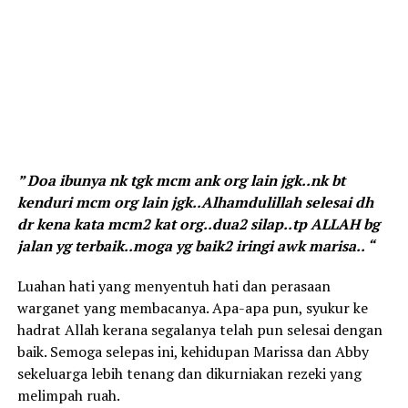
” Doa ibunya nk tgk mcm ank org lain jgk..nk bt
kenduri mcm org lain jgk..Alhamdulillah selesai dh
dr kena kata mcm2 kat org..dua2 silap..tp ALLAH bg
jalan yg terbaik..moga yg baik2 iringi awk marisa.. “
Luahan hati yang menyentuh hati dan perasaan
warganet yang membacanya. Apa-apa pun, syukur ke
hadrat Allah kerana segalanya telah pun selesai dengan
baik. Semoga selepas ini, kehidupan Marissa dan Abby
sekeluarga lebih tenang dan dikurniakan rezeki yang
melimpah ruah.