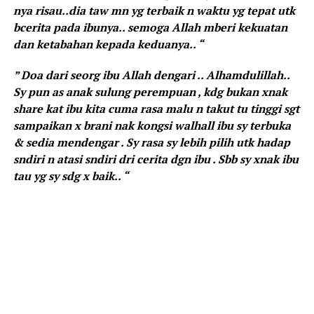
nya risau..dia taw mn yg terbaik n waktu yg tepat utk
bcerita pada ibunya.. semoga Allah mberi kekuatan
dan ketabahan kepada keduanya.. “
” Doa dari seorg ibu Allah dengari .. Alhamdulillah..
Sy pun as anak sulung perempuan , kdg bukan xnak
share kat ibu kita cuma rasa malu n takut tu tinggi sgt
sampaikan x brani nak kongsi walhall ibu sy terbuka
& sedia mendengar . Sy rasa sy lebih pilih utk hadap
sndiri n atasi sndiri dri cerita dgn ibu . Sbb sy xnak ibu
tau yg sy sdg x baik.. “