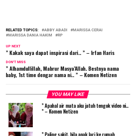
RELATED TOPICS:
ABBY ABADI
MARISSA CERAI
MARISSA DANIA HAKIM
RP
UP NEXT
” Kakak saya dapat inspirasi dari.. ” – Irfan Haris
DON'T MISS
” Alhamdullillah, Mabrur Masya’Allah. Bestnya nama
baby, 1st time dengar nama ni.. ” – Komen Netizen
YOU MAY LIKE
” Apahal air mata aku jatuh tengok video ni..
” – Komen Netizen
” Paling sakit, bila anak lari ke rumah