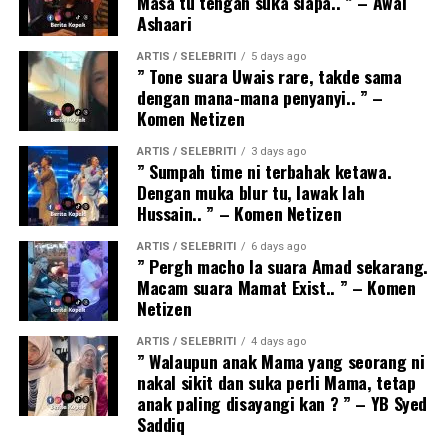
Masa tu tengah suka siapa.. ” – Awal
Ashaari
ARTIS / SELEBRITI
5 days ago
” Tone suara Uwais rare, takde sama
dengan mana-mana penyanyi.. ” –
Komen Netizen
ARTIS / SELEBRITI
3 days ago
” Sumpah time ni terbahak ketawa.
Dengan muka blur tu, lawak lah
Hussain.. ” – Komen Netizen
ARTIS / SELEBRITI
6 days ago
” Pergh macho la suara Amad sekarang.
Macam suara Mamat Exist.. ” – Komen
Netizen
ARTIS / SELEBRITI
4 days ago
” Walaupun anak Mama yang seorang ni
nakal sikit dan suka perli Mama, tetap
anak paling disayangi kan ? ” – YB Syed
Saddiq