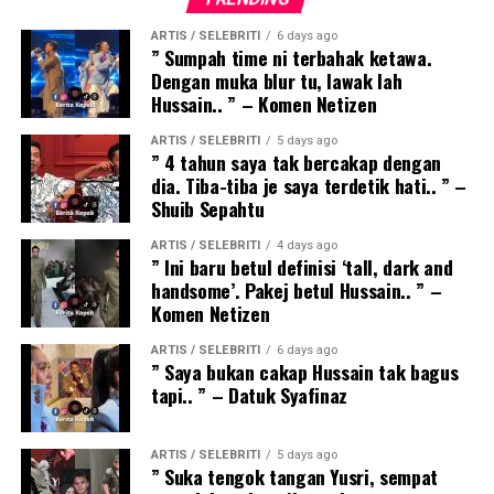
ARTIS / SELEBRITI
6 days ago
” Sumpah time ni terbahak ketawa.
Dengan muka blur tu, lawak lah
Hussain.. ” – Komen Netizen
ARTIS / SELEBRITI
5 days ago
” 4 tahun saya tak bercakap dengan
dia. Tiba-tiba je saya terdetik hati.. ” –
Shuib Sepahtu
ARTIS / SELEBRITI
4 days ago
” Ini baru betul definisi ‘tall, dark and
handsome’. Pakej betul Hussain.. ” –
Komen Netizen
ARTIS / SELEBRITI
6 days ago
” Saya bukan cakap Hussain tak bagus
tapi.. ” – Datuk Syafinaz
ARTIS / SELEBRITI
5 days ago
” Suka tengok tangan Yusri, sempat