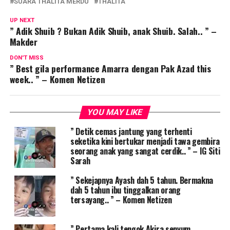
SUARA THALITA MERDU
THALITA
UP NEXT
” Adik Shuib ? Bukan Adik Shuib, anak Shuib. Salah.. ” –
Makder
DON'T MISS
” Best gila performance Amarra dengan Pak Azad this
week.. ” – Komen Netizen
YOU MAY LIKE
” Detik cemas jantung yang terhenti
seketika kini bertukar menjadi tawa gembira
seorang anak yang sangat cerdik.. ” – IG Siti
Sarah
” Sekejapnya Ayash dah 5 tahun. Bermakna
dah 5 tahun ibu tinggalkan orang
tersayang.. ” – Komen Netizen
” Pertama kali tengok Akira senyum,