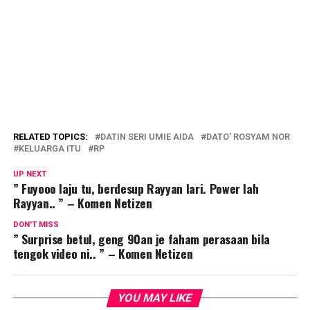
RELATED TOPICS:
DATIN SERI UMIE AIDA
DATO' ROSYAM NOR
KELUARGA ITU
RP
UP NEXT
” Fuyooo laju tu, berdesup Rayyan lari. Power lah
Rayyan.. ” – Komen Netizen
DON'T MISS
” Surprise betul, geng 90an je faham perasaan bila
tengok video ni.. ” – Komen Netizen
YOU MAY LIKE