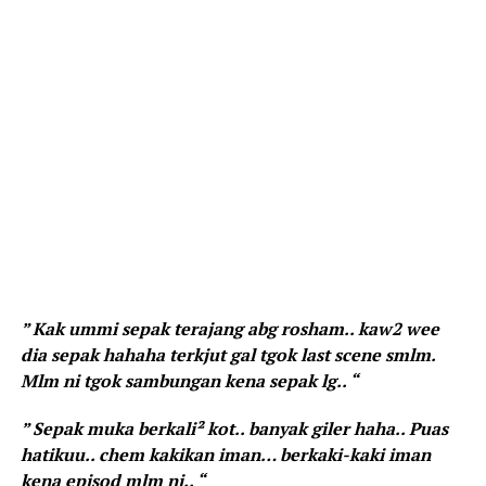
” Kak ummi sepak terajang abg rosham.. kaw2 wee
dia sepak hahaha terkjut gal tgok last scene smlm.
Mlm ni tgok sambungan kena sepak lg.. “
” Sepak muka berkali² kot.. banyak giler haha.. Puas
hatikuu.. chem kakikan iman… berkaki-kaki iman
kena episod mlm ni.. “