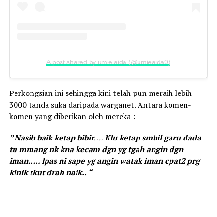
A post shared by umie aida (@umieaida9)
Perkongsian ini sehingga kini telah pun meraih lebih
3000 tanda suka daripada warganet. Antara komen-
komen yang diberikan oleh mereka :
” Nasib baik ketap bibir…. Klu ketap smbil garu dada
tu mmang nk kna kecam dgn yg tgah angin dgn
iman….. lpas ni sape yg angin watak iman cpat2 prg
klnik tkut drah naik.. “