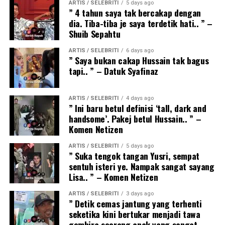
ARTIS / SELEBRITI
5 days ago
” 4 tahun saya tak bercakap dengan
dia. Tiba-tiba je saya terdetik hati.. ” –
Shuib Sepahtu
ARTIS / SELEBRITI
6 days ago
” Saya bukan cakap Hussain tak bagus
tapi.. ” – Datuk Syafinaz
ARTIS / SELEBRITI
4 days ago
” Ini baru betul definisi ‘tall, dark and
handsome’. Pakej betul Hussain.. ” –
Komen Netizen
ARTIS / SELEBRITI
5 days ago
” Suka tengok tangan Yusri, sempat
sentuh isteri ye. Nampak sangat sayang
Lisa.. ” – Komen Netizen
ARTIS / SELEBRITI
3 days ago
” Detik cemas jantung yang terhenti
seketika kini bertukar menjadi tawa
gembira seorang anak yang sangat