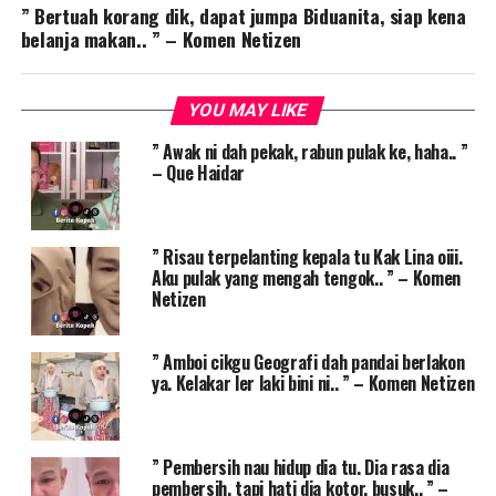
” Bertuah korang dik, dapat jumpa Biduanita, siap kena
belanja makan.. ” – Komen Netizen
YOU MAY LIKE
” Awak ni dah pekak, rabun pulak ke, haha.. ”
– Que Haidar
” Risau terpelanting kepala tu Kak Lina oiii.
Aku pulak yang mengah tengok.. ” – Komen
Netizen
” Amboi cikgu Geografi dah pandai berlakon
ya. Kelakar ler laki bini ni.. ” – Komen Netizen
” Pembersih nau hidup dia tu. Dia rasa dia
pembersih, tapi hati dia kotor, busuk.. ” –