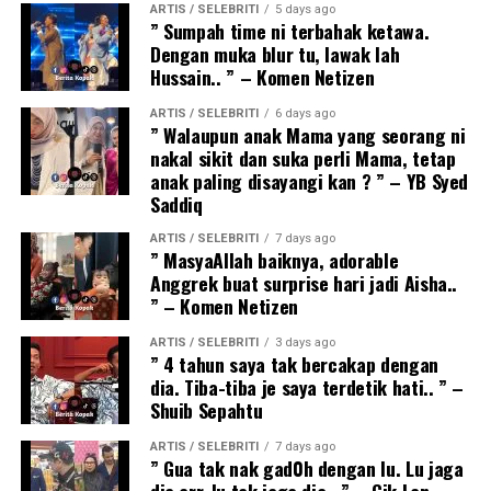
ARTIS / SELEBRITI
5 days ago
” Sumpah time ni terbahak ketawa.
Dengan muka blur tu, lawak lah
Hussain.. ” – Komen Netizen
ARTIS / SELEBRITI
6 days ago
” Walaupun anak Mama yang seorang ni
nakal sikit dan suka perli Mama, tetap
anak paling disayangi kan ? ” – YB Syed
Saddiq
ARTIS / SELEBRITI
7 days ago
” MasyaAllah baiknya, adorable
Anggrek buat surprise hari jadi Aisha..
” – Komen Netizen
ARTIS / SELEBRITI
3 days ago
” 4 tahun saya tak bercakap dengan
dia. Tiba-tiba je saya terdetik hati.. ” –
Shuib Sepahtu
ARTIS / SELEBRITI
7 days ago
” Gua tak nak gad0h dengan lu. Lu jaga
dia arr, lu tak jaga dia.. ” – Cik Lan