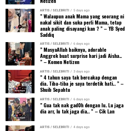
Netizen
ARTIS / SELEBRITI
5 days ago
” Walaupun anak Mama yang seorang ni
nakal sikit dan suka perli Mama, tetap
anak paling disayangi kan ? ” – YB Syed
Saddiq
ARTIS / SELEBRITI
6 days ago
” MasyaAllah baiknya, adorable
Anggrek buat surprise hari jadi Aisha..
” – Komen Netizen
ARTIS / SELEBRITI
3 days ago
” 4 tahun saya tak bercakap dengan
dia. Tiba-tiba je saya terdetik hati.. ” –
Shuib Sepahtu
ARTIS / SELEBRITI
6 days ago
” Gua tak nak gad0h dengan lu. Lu jaga
dia arr, lu tak jaga dia.. ” – Cik Lan
ARTIS / SELEBRITI
4 days ago