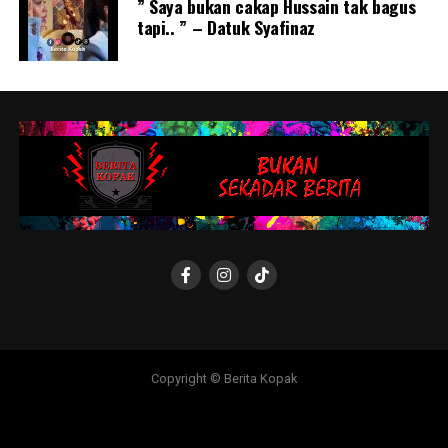
” Saya bukan cakap Hussain tak bagus
tapi.. ” – Datuk Syafinaz
Copyright © Berita Kopak