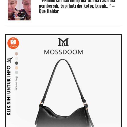
” Pembersih nau hidup dia tu. Dia rasa dia
pembersih, tapi hati dia kotor, busuk.. ” –
Que Haidar