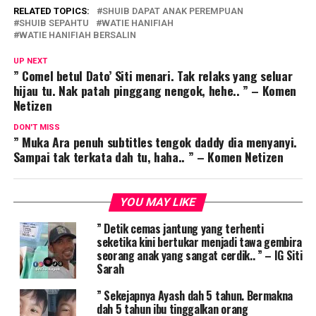
RELATED TOPICS:
SHUIB DAPAT ANAK PEREMPUAN
SHUIB SEPAHTU
WATIE HANIFIAH
WATIE HANIFIAH BERSALIN
UP NEXT
” Comel betul Dato’ Siti menari. Tak relaks yang seluar
hijau tu. Nak patah pinggang nengok, hehe.. ” – Komen
Netizen
DON'T MISS
” Muka Ara penuh subtitles tengok daddy dia menyanyi.
Sampai tak terkata dah tu, haha.. ” – Komen Netizen
YOU MAY LIKE
” Detik cemas jantung yang terhenti
seketika kini bertukar menjadi tawa gembira
seorang anak yang sangat cerdik.. ” – IG Siti
Sarah
” Sekejapnya Ayash dah 5 tahun. Bermakna
dah 5 tahun ibu tinggalkan orang