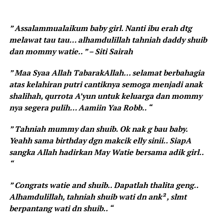
” Assalammualaikum baby girl. Nanti ibu erah dtg
melawat tau tau… alhamdulillah tahniah daddy shuib
dan mommy watie.. ” – Siti Sairah
” Maa Syaa Allah TabarakAllah… selamat berbahagia
atas kelahiran putri cantiknya semoga menjadi anak
shalihah, qurrota A’yun untuk keluarga dan mommy
nya segera pulih… Aamiin Yaa Robb.. “
” Tahniah mummy dan shuib. Ok nak g bau baby.
Yeahh sama birthday dgn makcik elly sinii.. SiapA
sangka Allah hadirkan May Watie bersama adik girl..
“
” Congrats watie and shuib.. Dapatlah thalita geng..
Alhamdulillah, tahniah shuib wati dn ank² , slmt
berpantang wati dn shuib.. “