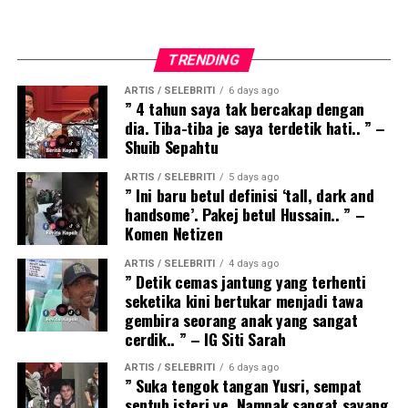
TRENDING
ARTIS / SELEBRITI
6 days ago
” 4 tahun saya tak bercakap dengan
dia. Tiba-tiba je saya terdetik hati.. ” –
Shuib Sepahtu
ARTIS / SELEBRITI
5 days ago
” Ini baru betul definisi ‘tall, dark and
handsome’. Pakej betul Hussain.. ” –
Komen Netizen
ARTIS / SELEBRITI
4 days ago
” Detik cemas jantung yang terhenti
seketika kini bertukar menjadi tawa
gembira seorang anak yang sangat
cerdik.. ” – IG Siti Sarah
ARTIS / SELEBRITI
6 days ago
” Suka tengok tangan Yusri, sempat
sentuh isteri ye. Nampak sangat sayang