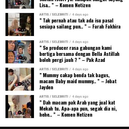
Lisa.. ” – Komen Netizen
ARTIS / SELEBRITI
4 days ago
” Tak pernah atau tak ada isu pasal
sesiapa sailang pun.. ” – Farah Fakhira
ARTIS / SELEBRITI
4 days ago
” So producer rasa gabungan kami
bertiga bersama dengan Bella Astillah
boleh pergi jauh ? ” – Pak Azad
ARTIS / SELEBRITI
4 days ago
” Mummy cakap benda tak bagus,
macam Baby maid mummy.. ” – Jebat
Jayden
ARTIS / SELEBRITI
4 days ago
” Dah macam pak Arab yang jual kat
Mekah tu. Apa-apa pun, segak dia ni,
hehe.. ” – Komen Netizen