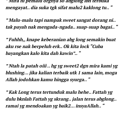
” Mira ni pemalu orgnya so abglong lbh terbuka
mengayat.. dia suka tgk sifat malu2 kaklong tu.. “
” Malu-malu tapi nampak sweet sangat dorang ni..
tak payah nak mengada-ngada.. suap-suap bagai.. “
” Fuhhh,, knape keberanian abg long semakin buat
aku rse nak berpeluh erk.. Ok kita lock “Cuba
bayangkan kalo kita dah kawin”.. “
” Ntah la patah oiii .. hg yg sweet2 dgn mira kami yg
blushing… jika kalian terbaik utk 1 sama lain, moga
Allah jodohkan kamu hingga syurga.. “
” Kak Long terus tertunduk malu hehe.. Fattah yg
dulu bknlah Fattah yg skrang.. jalan terus abglong..
ramai yg mendoakan yg baik2… insyaAllah.. “