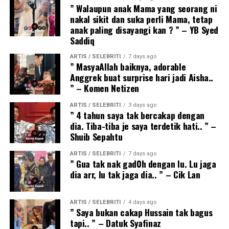
” Walaupun anak Mama yang seorang ni
nakal sikit dan suka perli Mama, tetap
anak paling disayangi kan ? ” – YB Syed
Saddiq
ARTIS / SELEBRITI
7 days ago
” MasyaAllah baiknya, adorable
Anggrek buat surprise hari jadi Aisha..
” – Komen Netizen
ARTIS / SELEBRITI
3 days ago
” 4 tahun saya tak bercakap dengan
dia. Tiba-tiba je saya terdetik hati.. ” –
Shuib Sepahtu
ARTIS / SELEBRITI
7 days ago
” Gua tak nak gad0h dengan lu. Lu jaga
dia arr, lu tak jaga dia.. ” – Cik Lan
ARTIS / SELEBRITI
4 days ago
” Saya bukan cakap Hussain tak bagus
tapi.. ” – Datuk Syafinaz