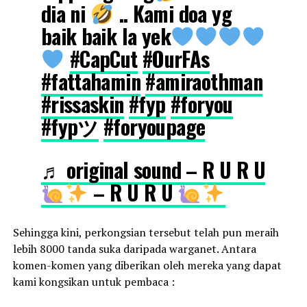
dia ni
.. Kami doa yg
baik baik la yek
#CapCut
#OurFAs
#fattahamin
#amiraothman
#rissaskin
#fyp
#foryou
#fypツ
#foryoupage
♬ original sound – R U R U
– R U R U
Sehingga kini, perkongsian tersebut telah pun meraih
lebih 8000 tanda suka daripada warganet. Antara
komen-komen yang diberikan oleh mereka yang dapat
kami kongsikan untuk pembaca :