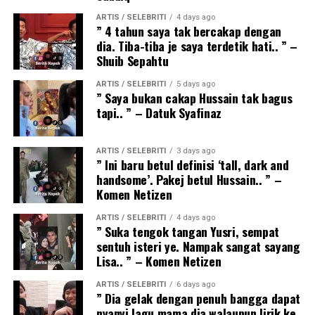
ARTIS / SELEBRITI
4 days ago
” 4 tahun saya tak bercakap dengan
dia. Tiba-tiba je saya terdetik hati.. ” –
Shuib Sepahtu
ARTIS / SELEBRITI
5 days ago
” Saya bukan cakap Hussain tak bagus
tapi.. ” – Datuk Syafinaz
ARTIS / SELEBRITI
3 days ago
” Ini baru betul definisi ‘tall, dark and
handsome’. Pakej betul Hussain.. ” –
Komen Netizen
ARTIS / SELEBRITI
4 days ago
” Suka tengok tangan Yusri, sempat
sentuh isteri ye. Nampak sangat sayang
Lisa.. ” – Komen Netizen
ARTIS / SELEBRITI
6 days ago
” Dia gelak dengan penuh bangga dapat
nyanyi lagu mama dia walaupun lirik ke