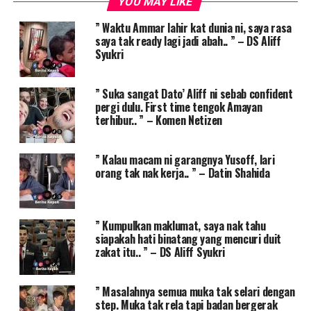
YOU MAY LIKE
” Waktu Ammar lahir kat dunia ni, saya rasa
saya tak ready lagi jadi abah.. ” – DS Aliff
Syukri
” Suka sangat Dato’ Aliff ni sebab confident
pergi dulu. First time tengok Amayan
terhibur.. ” – Komen Netizen
” Kalau macam ni garangnya Yusoff, lari
orang tak nak kerja.. ” – Datin Shahida
” Kumpulkan maklumat, saya nak tahu
siapakah hati binatang yang mencuri duit
zakat itu.. ” – DS Aliff Syukri
” Masalahnya semua muka tak selari dengan
step. Muka tak rela tapi badan bergerak