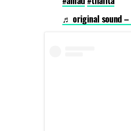
#amad
#thalita
♬ original sound – 