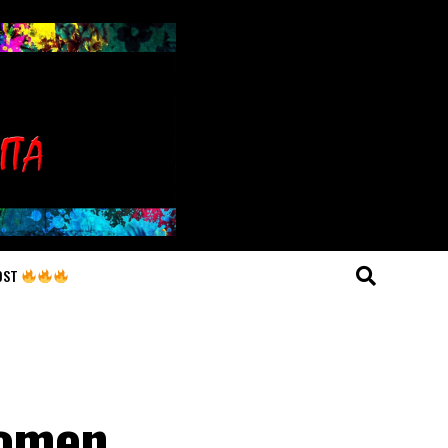
OST
Komen