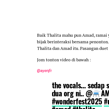
Baik Thalita mahu pun Amad, ramai
bijak berinteraksi bersama penonto
Thalita dan Amad itu. Pasangan duet 
Jom tonton video di bawah :
@ayenjfr
the vocals… sedap 
dua org ni.. @
A
#wonderfest2025
#