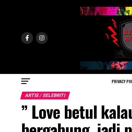
PRIVACY PO
ARTIS / SELEBRITI
” Love betul kal
bergabung, jadi 