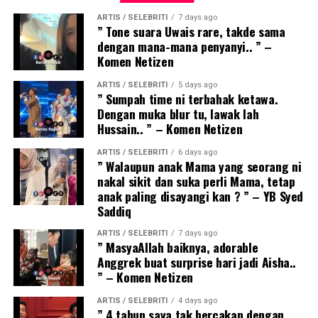
ARTIS / SELEBRITI
7 days ago
” Tone suara Uwais rare, takde sama
dengan mana-mana penyanyi.. ” –
Komen Netizen
ARTIS / SELEBRITI
5 days ago
” Sumpah time ni terbahak ketawa.
Dengan muka blur tu, lawak lah
Hussain.. ” – Komen Netizen
ARTIS / SELEBRITI
6 days ago
” Walaupun anak Mama yang seorang ni
nakal sikit dan suka perli Mama, tetap
anak paling disayangi kan ? ” – YB Syed
Saddiq
ARTIS / SELEBRITI
7 days ago
” MasyaAllah baiknya, adorable
Anggrek buat surprise hari jadi Aisha..
” – Komen Netizen
ARTIS / SELEBRITI
4 days ago
” 4 tahun saya tak bercakap dengan