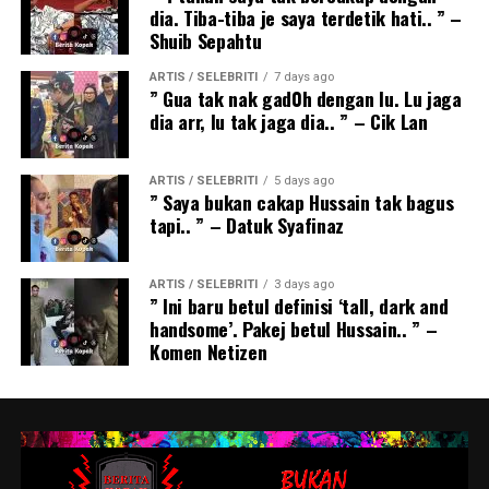
dia. Tiba-tiba je saya terdetik hati.. ” –
Shuib Sepahtu
ARTIS / SELEBRITI
7 days ago
” Gua tak nak gad0h dengan lu. Lu jaga
dia arr, lu tak jaga dia.. ” – Cik Lan
ARTIS / SELEBRITI
5 days ago
” Saya bukan cakap Hussain tak bagus
tapi.. ” – Datuk Syafinaz
ARTIS / SELEBRITI
3 days ago
” Ini baru betul definisi ‘tall, dark and
handsome’. Pakej betul Hussain.. ” –
Komen Netizen