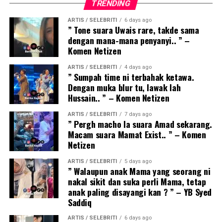
TRENDING
ARTIS / SELEBRITI
6 days ago
” Tone suara Uwais rare, takde sama
dengan mana-mana penyanyi.. ” –
Komen Netizen
ARTIS / SELEBRITI
4 days ago
” Sumpah time ni terbahak ketawa.
Dengan muka blur tu, lawak lah
Hussain.. ” – Komen Netizen
ARTIS / SELEBRITI
7 days ago
” Pergh macho la suara Amad sekarang.
Macam suara Mamat Exist.. ” – Komen
Netizen
ARTIS / SELEBRITI
5 days ago
” Walaupun anak Mama yang seorang ni
nakal sikit dan suka perli Mama, tetap
anak paling disayangi kan ? ” – YB Syed
Saddiq
ARTIS / SELEBRITI
6 days ago