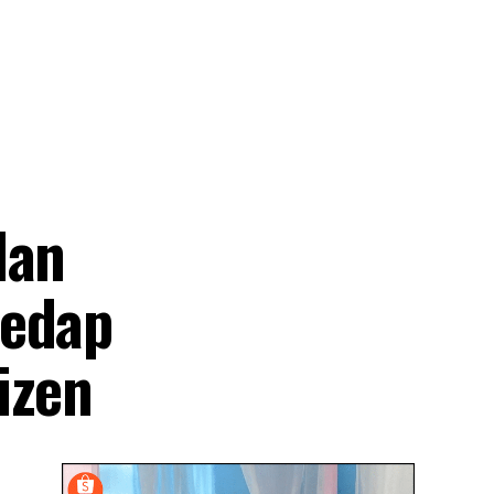
dan
Sedap
izen