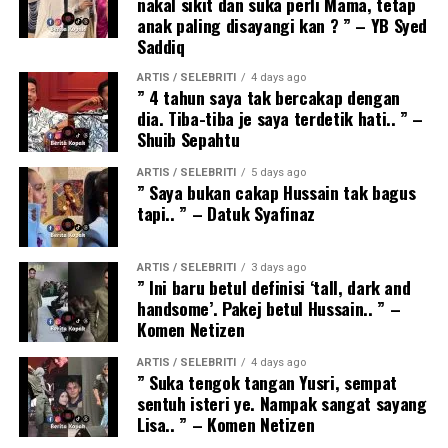
nakal sikit dan suka perli Mama, tetap
anak paling disayangi kan ? ” – YB Syed
Saddiq
ARTIS / SELEBRITI
4 days ago
” 4 tahun saya tak bercakap dengan
dia. Tiba-tiba je saya terdetik hati.. ” –
Shuib Sepahtu
ARTIS / SELEBRITI
5 days ago
” Saya bukan cakap Hussain tak bagus
tapi.. ” – Datuk Syafinaz
ARTIS / SELEBRITI
3 days ago
” Ini baru betul definisi ‘tall, dark and
handsome’. Pakej betul Hussain.. ” –
Komen Netizen
ARTIS / SELEBRITI
4 days ago
” Suka tengok tangan Yusri, sempat
sentuh isteri ye. Nampak sangat sayang
Lisa.. ” – Komen Netizen