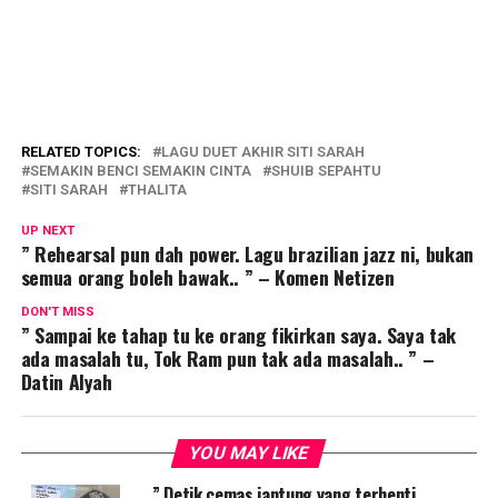
RELATED TOPICS:
LAGU DUET AKHIR SITI SARAH
SEMAKIN BENCI SEMAKIN CINTA
SHUIB SEPAHTU
SITI SARAH
THALITA
UP NEXT
” Rehearsal pun dah power. Lagu brazilian jazz ni, bukan
semua orang boleh bawak.. ” – Komen Netizen
DON'T MISS
” Sampai ke tahap tu ke orang fikirkan saya. Saya tak
ada masalah tu, Tok Ram pun tak ada masalah.. ” –
Datin Alyah
YOU MAY LIKE
” Detik cemas jantung yang terhenti