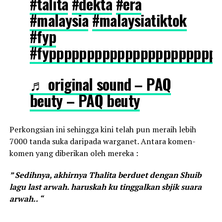
#talita
#dekta
#era
#malaysia
#malaysiatiktok
#fyp
#fypppppppppppppppppppppp
♬ original sound – PAQ
beuty – PAQ beuty
Perkongsian ini sehingga kini telah pun meraih lebih
7000 tanda suka daripada warganet. Antara komen-
komen yang diberikan oleh mereka :
” Sedihnya, akhirnya Thalita berduet dengan Shuib
lagu last arwah. haruskah ku tinggalkan sbjik suara
arwah.. “