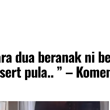
ara dua beranak ni b
ert pula.. ” – Kome