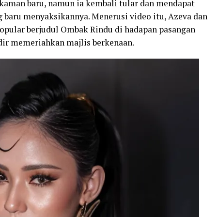
akaman baru, namun ia kembali tular dan mendapat
ng baru menyaksikannya. Menerusi video itu, Azeva dan
pular berjudul Ombak Rindu di hadapan pasangan
dir memeriahkan majlis berkenaan.