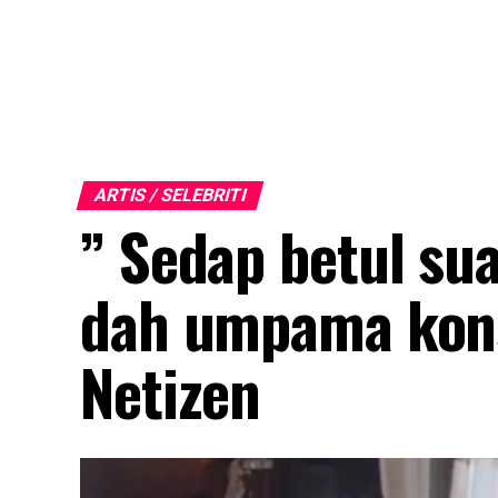
ARTIS / SELEBRITI
” Sedap betul su
dah umpama kons
Netizen