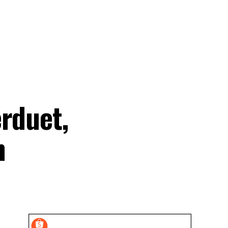
erduet,
n