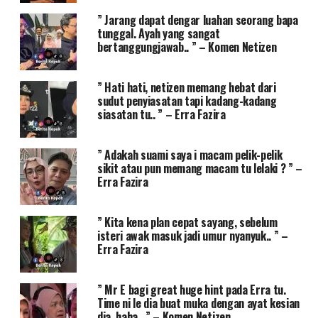
” Jarang dapat dengar luahan seorang bapa
tunggal. Ayah yang sangat
bertanggungjawab.. ” – Komen Netizen
” Hati hati, netizen memang hebat dari
sudut penyiasatan tapi kadang-kadang
siasatan tu.. ” – Erra Fazira
” Adakah suami saya i macam pelik-pelik
sikit atau pun memang macam tu lelaki ? ” –
Erra Fazira
” Kita kena plan cepat sayang, sebelum
isteri awak masuk jadi umur nyanyuk.. ” –
Erra Fazira
” Mr E bagi great huge hint pada Erra tu.
Time ni le dia buat muka dengan ayat kesian
dia, haha.. ” – Komen Netizen