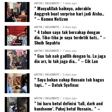
ARTIS / SELEBRITI
7 days ago
” MasyaAllah baiknya, adorable
Anggrek buat surprise hari jadi Aisha..
” – Komen Netizen
ARTIS / SELEBRITI
4 days ago
” 4 tahun saya tak bercakap dengan
dia. Tiba-tiba je saya terdetik hati.. ” –
Shuib Sepahtu
ARTIS / SELEBRITI
7 days ago
” Gua tak nak gad0h dengan lu. Lu jaga
dia arr, lu tak jaga dia.. ” – Cik Lan
ARTIS / SELEBRITI
5 days ago
” Saya bukan cakap Hussain tak bagus
tapi.. ” – Datuk Syafinaz
ARTIS / SELEBRITI
3 days ago
” Ini baru betul definisi ‘tall, dark and
handsome’. Pakej betul Hussain.. ” –