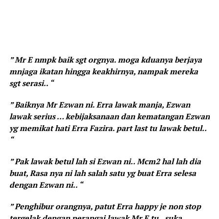
” Mr E nmpk baik sgt orgnya. moga kduanya berjaya
mnjaga ikatan hingga keakhirnya, nampak mereka
sgt serasi.. “
” Baiknya Mr Ezwan ni. Erra lawak manja, Ezwan
lawak serius … kebijaksanaan dan kematangan Ezwan
yg memikat hati Erra Fazira. part last tu lawak betul..
“
” Pak lawak betul lah si Ezwan ni.. Mcm2 hal lah dia
buat, Rasa nya ni lah salah satu yg buat Erra selesa
dengan Ezwan ni.. “
” Penghibur orangnya, patut Erra happy je non stop
tergelak dengan perangai lawak Mr E tu.. suka