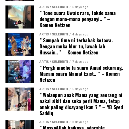
ARTIS / SELEBRITI
6 days ago
” Tone suara Uwais rare, takde sama
dengan mana-mana penyanyi.. ” –
Komen Netizen
ARTIS / SELEBRITI
4 days ago
” Sumpah time ni terbahak ketawa.
Dengan muka blur tu, lawak lah
Hussain.. ” – Komen Netizen
ARTIS / SELEBRITI
7 days ago
” Pergh macho la suara Amad sekarang.
Macam suara Mamat Exist.. ” – Komen
Netizen
ARTIS / SELEBRITI
5 days ago
” Walaupun anak Mama yang seorang ni
nakal sikit dan suka perli Mama, tetap
anak paling disayangi kan ? ” – YB Syed
Saddiq
ARTIS / SELEBRITI
6 days ago
” MasyaAllah baiknya, adorable