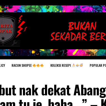
RACUN SHOPEE
KOLEKSI RESEPI
POPULAR P
LICY
ebut nak dekat Abang
am tu je, haha.. ” –