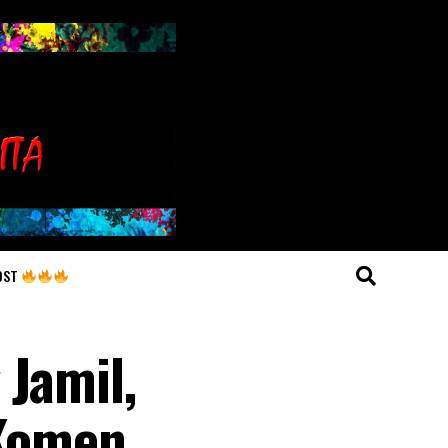
OST
 Jamil,
 Komen