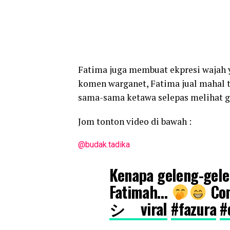
Fatima juga membuat ekpresi wajah 
komen warganet, Fatima jual mahal t
sama-sama ketawa selepas melihat g
Jom tonton video di bawah :
@budak.tadika
Kenapa geleng-gele
Fatimah…
Com
シ゚viral
#fazura
#