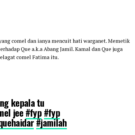
yang comel dan ianya mencuit hati warganet. Memetik
erhadap Que a.k.a Abang Jamil. Kamal dan Que juga
elagat comel Fatima itu.
ng kepala tu
el jee
#fyp
#fyp
quehaidar
#jamilah