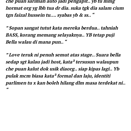
che puan sarimah auto jadi pengapit.. yb tu mmg
hormat org yg lbh tua dr dia. suka tgk dia salam cium
tgn faizal hussein tu…. syabas yb & ss.. “
” Sopan sangat tutut kata mereka berdua.. tahniah
BASS, korang memang selayaknya.. YB tetap puji
Bella walau di mana pun.. “
” Love teruk ni penuh semut atas stage.. Suara bella
sedap sgt kalau jadi host, kata² tersusun walaupun
che puan kalut dok usik diaorg.. siap kipas lagi.. Yb
pulak mcm biasa kata² formal dan laju, identiti
parlimen tu x kan boleh hilang dlm masa terdekat ni..
“