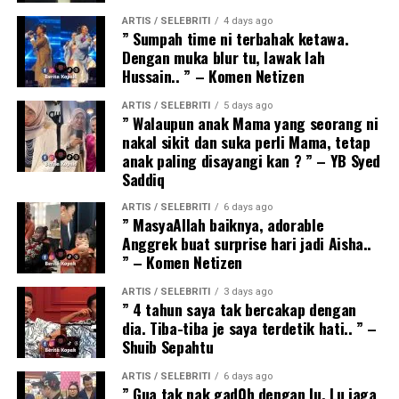
ARTIS / SELEBRITI
4 days ago
” Sumpah time ni terbahak ketawa.
Dengan muka blur tu, lawak lah
Hussain.. ” – Komen Netizen
ARTIS / SELEBRITI
5 days ago
” Walaupun anak Mama yang seorang ni
nakal sikit dan suka perli Mama, tetap
anak paling disayangi kan ? ” – YB Syed
Saddiq
ARTIS / SELEBRITI
6 days ago
” MasyaAllah baiknya, adorable
Anggrek buat surprise hari jadi Aisha..
” – Komen Netizen
ARTIS / SELEBRITI
3 days ago
” 4 tahun saya tak bercakap dengan
dia. Tiba-tiba je saya terdetik hati.. ” –
Shuib Sepahtu
ARTIS / SELEBRITI
6 days ago
” Gua tak nak gad0h dengan lu. Lu jaga