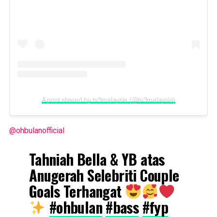
A post shared by tv3malaysia (@tv3malaysia)
@ohbulanofficial
Tahniah Bella & YB atas
Anugerah Selebriti Couple
Goals Terhangat
#ohbulan
#bass
#fyp