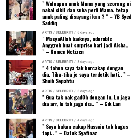
” Walaupun anak Mama yang seorang ni
nakal sikit dan suka perli Mama, tetap
anak paling disayangi kan ? ” – YB Syed
Saddiq
ARTIS / SELEBRITI
6 days ago
” MasyaAllah baiknya, adorable
Anggrek buat surprise hari jadi Aisha..
” – Komen Netizen
ARTIS / SELEBRITI
3 days ago
” 4 tahun saya tak bercakap dengan
dia. Tiba-tiba je saya terdetik hati.. ” –
Shuib Sepahtu
ARTIS / SELEBRITI
6 days ago
” Gua tak nak gad0h dengan lu. Lu jaga
dia arr, lu tak jaga dia.. ” – Cik Lan
ARTIS / SELEBRITI
4 days ago
” Saya bukan cakap Hussain tak bagus
tapi.. ” – Datuk Syafinaz