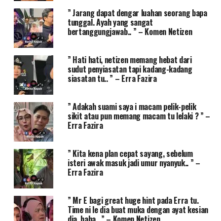
” Jarang dapat dengar luahan seorang bapa
tunggal. Ayah yang sangat
bertanggungjawab.. ” – Komen Netizen
” Hati hati, netizen memang hebat dari
sudut penyiasatan tapi kadang-kadang
siasatan tu.. ” – Erra Fazira
” Adakah suami saya i macam pelik-pelik
sikit atau pun memang macam tu lelaki ? ” –
Erra Fazira
” Kita kena plan cepat sayang, sebelum
isteri awak masuk jadi umur nyanyuk.. ” –
Erra Fazira
” Mr E bagi great huge hint pada Erra tu.
Time ni le dia buat muka dengan ayat kesian
dia, haha.. ” – Komen Netizen