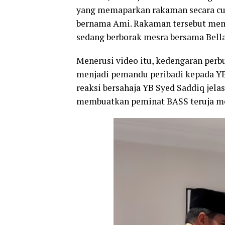
yang memaparkan rakaman secara curi
bernama Ami. Rakaman tersebut mem
sedang berborak mesra bersama Bella
Menerusi video itu, kedengaran perb
menjadi pemandu peribadi kepada YB 
reaksi bersahaja YB Syed Saddiq je
membuatkan peminat BASS teruja m