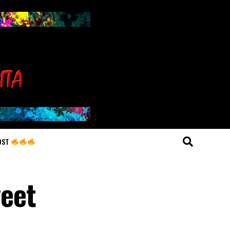
OST
weet