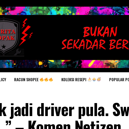
RACUN SHOPEE
KOLEKSI RESEPI
POPULAR P
LICY
k jadi driver pula. S
.. ” – Komen Netizen