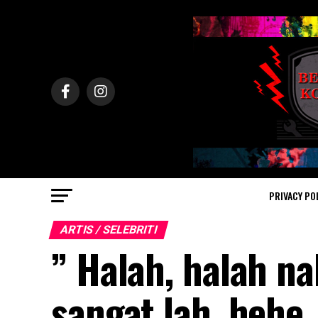
PRIVACY PO
ARTIS / SELEBRITI
” Halah, halah na
sangat lah, hehe