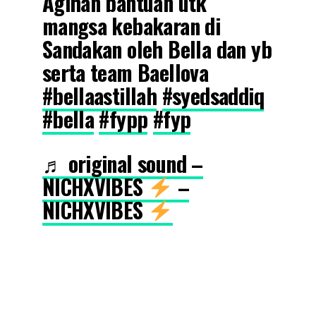
Agihan bantuan utk
mangsa kebakaran di
Sandakan oleh Bella dan yb
serta team Baellova
#bellaastillah
#syedsaddiq
#bella
#fypp
#fyp
♬ original sound –
NICHXVIBES
–
NICHXVIBES