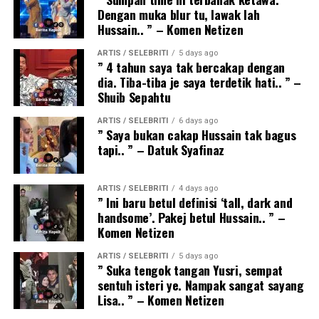
Dengan muka blur tu, lawak lah
Hussain.. ” – Komen Netizen
ARTIS / SELEBRITI
5 days ago
” 4 tahun saya tak bercakap dengan
dia. Tiba-tiba je saya terdetik hati.. ” –
Shuib Sepahtu
ARTIS / SELEBRITI
6 days ago
” Saya bukan cakap Hussain tak bagus
tapi.. ” – Datuk Syafinaz
ARTIS / SELEBRITI
4 days ago
” Ini baru betul definisi ‘tall, dark and
handsome’. Pakej betul Hussain.. ” –
Komen Netizen
ARTIS / SELEBRITI
5 days ago
” Suka tengok tangan Yusri, sempat
sentuh isteri ye. Nampak sangat sayang
Lisa.. ” – Komen Netizen