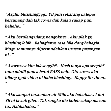
” Arghh blusshingggg.. YB pun sekarang ni lepas
bertunang dah tak cover dah kalau cakap pun,
hehehe.. “
” Aku berulang ulang nengoknya.. Aku plak yg
blushing lebih.. Bahagianya rasa bila dorg bahagia..
Moga semuanya dipermudahkan urusan pasangan
ni.. “
” Awwwww kite lak sengih² .. Husb tanya apa sengih²
tuuu adoiii punca betul BASS neh.. Oitt stress aku
hilang tgok video ni haha blushing.. Happy for them..
“
” Aku sampai tersembur air Milo aku hahahaa.. Adoi
YB ni lawak giler.. Tak sangka dia boleh cakap macam
tu.. Hahhahaha.. “