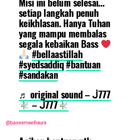
Misi ini belum selesai…
setiap langkah penuh
keikhlasan. Hanya Tuhan
yang mampu membalas
segala kebaikan Bass
#bellaastillah
#syedsaddiq
#bantuan
#sandakan
♬ original sound – ᒎ777
– ᒎ777
@baseemaelhaura