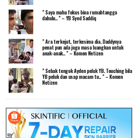
” Saya mahu fokus bina rumahtangga
dahulu.. ” – YB Syed Saddiq
” Ara terkejut, terkesima dia. Daddynya
penat pun ada juga masa luangkan untuk
anak-anak.. ” – Komen Netizen
” Sebak tengok Ayden peluk YB. Touching bila
YB peluk dan usap macam tu.. ” – Komen
Netizen