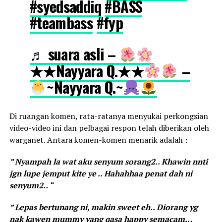
#syedsaddiq
#BASS
#teambass
#fyp
♬ suara asli –
★★Nayyara Q.★★
–
~Nayyara Q.~
Di ruangan komen, rata-ratanya menyukai perkongsian
video-video ini dan pelbagai respon telah diberikan oleh
warganet. Antara komen-komen menarik adalah :
” Nyampah la wat aku senyum sorang2.. Khawin nnti
jgn lupe jemput kite ye .. Hahahhaa penat dah ni
senyum2.. “
” Lepas bertunang ni, makin sweet eh.. Diorang yg
nak kawen mummy yang qasa happy semacam…