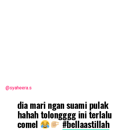
@syaheera.s
dia mari ngan suami pulak
hahah tolongggg ini terlalu
comel
#bellaastillah