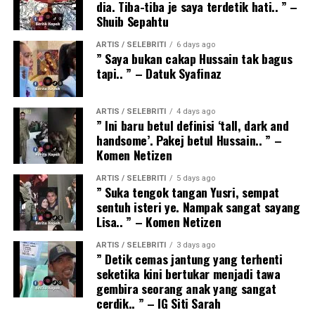
dia. Tiba-tiba je saya terdetik hati.. ” –
Shuib Sepahtu
ARTIS / SELEBRITI
6 days ago
” Saya bukan cakap Hussain tak bagus
tapi.. ” – Datuk Syafinaz
ARTIS / SELEBRITI
4 days ago
” Ini baru betul definisi ‘tall, dark and
handsome’. Pakej betul Hussain.. ” –
Komen Netizen
ARTIS / SELEBRITI
5 days ago
” Suka tengok tangan Yusri, sempat
sentuh isteri ye. Nampak sangat sayang
Lisa.. ” – Komen Netizen
ARTIS / SELEBRITI
3 days ago
” Detik cemas jantung yang terhenti
seketika kini bertukar menjadi tawa
gembira seorang anak yang sangat
cerdik.. ” – IG Siti Sarah