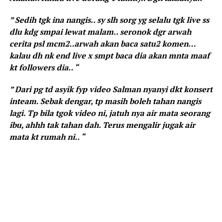
” Sedih tgk ina nangis.. sy slh sorg yg selalu tgk live ss
dlu kdg smpai lewat malam.. seronok dgr arwah
cerita psl mcm2..arwah akan baca satu2 komen…
kalau dh nk end live x smpt baca dia akan mnta maaf
kt followers dia.. “
” Dari pg td asyik fyp video Salman nyanyi dkt konsert
inteam. Sebak dengar, tp masih boleh tahan nangis
lagi. Tp bila tgok video ni, jatuh nya air mata seorang
ibu, ahhh tak tahan dah. Terus mengalir jugak air
mata kt rumah ni.. “