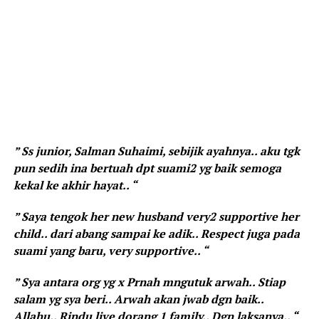
” Ss junior, Salman Suhaimi, sebijik ayahnya.. aku tgk
pun sedih ina bertuah dpt suami2 yg baik semoga
kekal ke akhir hayat.. “
” Saya tengok her new husband very2 supportive her
child.. dari abang sampai ke adik.. Respect juga pada
suami yang baru, very supportive.. “
” Sya antara org yg x Prnah mngutuk arwah.. Stiap
salam yg sya beri.. Arwah akan jwab dgn baik..
Allahu.. Rindu live dorang 1 family.. Dgn laksanya.. “