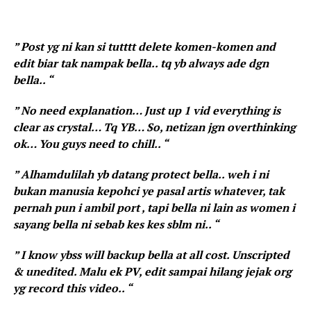
” Post yg ni kan si tutttt delete komen-komen and
edit biar tak nampak bella.. tq yb always ade dgn
bella.. “
” No need explanation… Just up 1 vid everything is
clear as crystal… Tq YB… So, netizan jgn overthinking
ok… You guys need to chill.. “
” Alhamdulilah yb datang protect bella.. weh i ni
bukan manusia kepohci ye pasal artis whatever, tak
pernah pun i ambil port , tapi bella ni lain as women i
sayang bella ni sebab kes kes sblm ni.. “
” I know ybss will backup bella at all cost. Unscripted
& unedited. Malu ek PV, edit sampai hilang jejak org
yg record this video.. “