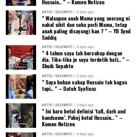
Hussain.. ” – Komen Netizen
ARTIS / SELEBRITI
6 days ago
” Walaupun anak Mama yang seorang ni
nakal sikit dan suka perli Mama, tetap
anak paling disayangi kan ? ” – YB Syed
Saddiq
ARTIS / SELEBRITI
4 days ago
” 4 tahun saya tak bercakap dengan
dia. Tiba-tiba je saya terdetik hati.. ” –
Shuib Sepahtu
ARTIS / SELEBRITI
5 days ago
” Saya bukan cakap Hussain tak bagus
tapi.. ” – Datuk Syafinaz
ARTIS / SELEBRITI
3 days ago
” Ini baru betul definisi ‘tall, dark and
handsome’. Pakej betul Hussain.. ” –
Komen Netizen
ARTIS / SELEBRITI
4 days ago