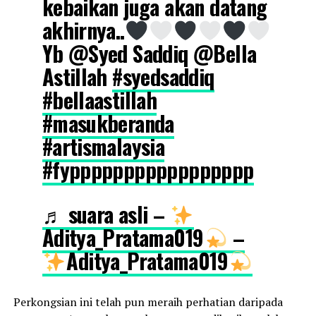
kebaikan juga akan datang
akhirnya..
Yb @Syed Saddiq @Bella
Astillah
#syedsaddiq
#bellaastillah
#masukberanda
#artismalaysia
#fyppppppppppppppppp
♬ suara asli –
Aditya_Pratama019
–
Aditya_Pratama019
Perkongsian ini telah pun meraih perhatian daripada