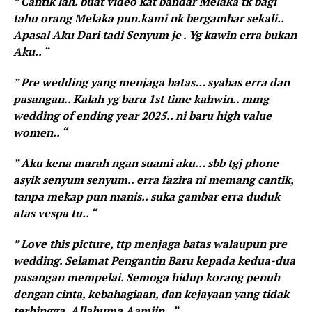
” Cantik lah. buat video kat bandar Melaka tk bagi
tahu orang Melaka pun.kami nk bergambar sekali..
Apasal Aku Dari tadi Senyum je . Yg kawin erra bukan
Aku.. “
” Pre wedding yang menjaga batas… syabas erra dan
pasangan.. Kalah yg baru 1st time kahwin.. mmg
wedding of ending year 2025.. ni baru high value
women.. “
” Aku kena marah ngan suami aku… sbb tgj phone
asyik senyum senyum.. erra fazira ni memang cantik,
tanpa mekap pun manis.. suka gambar erra duduk
atas vespa tu.. “
” Love this picture, ttp menjaga batas walaupun pre
wedding.
Selamat Pengantin Baru kepada kedua-dua
pasangan mempelai. Semoga hidup korang penuh
dengan cinta, kebahagiaan, dan kejayaan yang tidak
terhingga. Allahuma Aamiin.. “