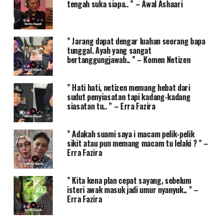
tengah suka siapa.. ” – Awal Ashaari
” Jarang dapat dengar luahan seorang bapa
tunggal. Ayah yang sangat
bertanggungjawab.. ” – Komen Netizen
” Hati hati, netizen memang hebat dari
sudut penyiasatan tapi kadang-kadang
siasatan tu.. ” – Erra Fazira
” Adakah suami saya i macam pelik-pelik
sikit atau pun memang macam tu lelaki ? ” –
Erra Fazira
” Kita kena plan cepat sayang, sebelum
isteri awak masuk jadi umur nyanyuk.. ” –
Erra Fazira