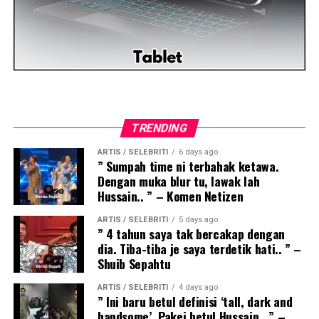
TRENDING
ARTIS / SELEBRITI
6 days ago
” Sumpah time ni terbahak ketawa.
Dengan muka blur tu, lawak lah
Hussain.. ” – Komen Netizen
ARTIS / SELEBRITI
5 days ago
” 4 tahun saya tak bercakap dengan
dia. Tiba-tiba je saya terdetik hati.. ” –
Shuib Sepahtu
ARTIS / SELEBRITI
4 days ago
” Ini baru betul definisi ‘tall, dark and
handsome’. Pakej betul Hussain.. ” –