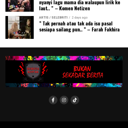
nyanyi lagu mama dia walaupun lirik ke
laut.. ” – Komen Netizen
ARTIS / SELEBRITI
2 days ago
” Tak pernah atau tak ada isu pasal
sesiapa sailang pun.. ” – Farah Fakhira