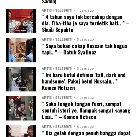
Saddiq
ARTIS / SELEBRITI
4 days ago
” 4 tahun saya tak bercakap dengan
dia. Tiba-tiba je saya terdetik hati.. ” –
Shuib Sepahtu
ARTIS / SELEBRITI
5 days ago
” Saya bukan cakap Hussain tak bagus
tapi.. ” – Datuk Syafinaz
ARTIS / SELEBRITI
3 days ago
” Ini baru betul definisi ‘tall, dark and
handsome’. Pakej betul Hussain.. ” –
Komen Netizen
ARTIS / SELEBRITI
4 days ago
” Suka tengok tangan Yusri, sempat
sentuh isteri ye. Nampak sangat sayang
Lisa.. ” – Komen Netizen
ARTIS / SELEBRITI
6 days ago
” Dia gelak dengan penuh bangga dapat