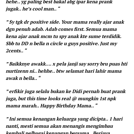
hehe.. yg paling best bakal abg ipar kena prank
jugak.. he’s cool man.. “
” Sy tgk dr positive side. Your mama really ajar anak
dgn penuh adab. Adab comes first. Semua mama
kena ajar anak mcm tu spy anak kte sume terdidik.
Sbb tu DD n bella n circle u guys positive. Just my
2cents.. “
” Baikknye awakk…. x pela janji say sorry bru puas hti
nurtizenn ni.. hehhe.. btw selamat hari lahir mama
awak n bella.. “
” erfikir juga selalu bukan ke Didi pernah buat prank
juga, but this time looks real @ mungkin 1st npk
mama marah.. Happy Birthday Mama.. “
” Ini semua kenangan keluarga yang dicipta.. 1 hari
nanti, mesti semua akan menangis mengimbau
kembali pelbagai kenangan bersama.. Berjaya