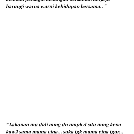
harungi warna warni kehidupan bersama.. “
” Lakonan mu didi mmg dn nmpk d situ mmg kena
kaw2 sama mama eina… suka tgk mama eina tgur…