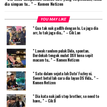
dia simpan tu.. ” – Komen Netizen
YOU MAY LIKE
” Gua tak nak gad0h dengan lu. Lu jaga dia
arr, lu tak jaga dia.. ” – Cik Lan
” Lawak random pulak Dida, spontan.
Berdekah tengok mulut DSV kena sepit
macam tu.. ” – Komen Netizen
” Satu dalam sejuta lah Dato’ Fazley ni.
Sweet betul lah cara dia layan DS Vida.. ” –
Komen Netizen
” Dia kata nak jadi step brother, so need to
have.. ” – Cik B