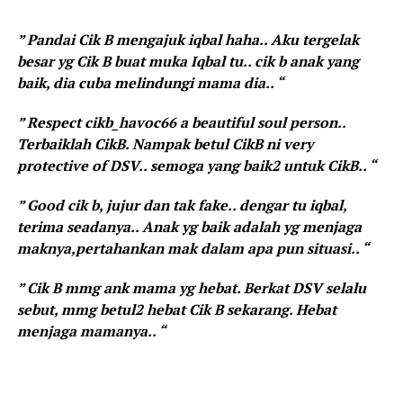
“
” Pandai Cik B mengajuk iqbal haha.. Aku tergelak
besar yg Cik B buat muka Iqbal tu.. cik b anak yang
baik, dia cuba melindungi mama dia.. “
” Respect cikb_havoc66 a beautiful soul person..
Terbaiklah CikB. Nampak betul CikB ni very
protective of DSV.. semoga yang baik2 untuk CikB.. “
” Good cik b, jujur dan tak fake.. dengar tu iqbal,
terima seadanya.. Anak yg baik adalah yg menjaga
maknya,pertahankan mak dalam apa pun situasi.. “
” Cik B mmg ank mama yg hebat. Berkat DSV selalu
sebut, mmg betul2 hebat Cik B sekarang. Hebat
menjaga mamanya.. “