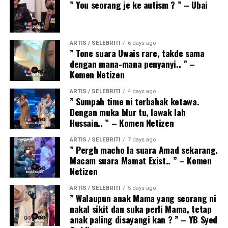
” You seorang je ke autism ? ” – Ubai
ARTIS / SELEBRITI
6 days ago
” Tone suara Uwais rare, takde sama
dengan mana-mana penyanyi.. ” –
Komen Netizen
ARTIS / SELEBRITI
4 days ago
” Sumpah time ni terbahak ketawa.
Dengan muka blur tu, lawak lah
Hussain.. ” – Komen Netizen
ARTIS / SELEBRITI
7 days ago
” Pergh macho la suara Amad sekarang.
Macam suara Mamat Exist.. ” – Komen
Netizen
ARTIS / SELEBRITI
5 days ago
” Walaupun anak Mama yang seorang ni
nakal sikit dan suka perli Mama, tetap
anak paling disayangi kan ? ” – YB Syed