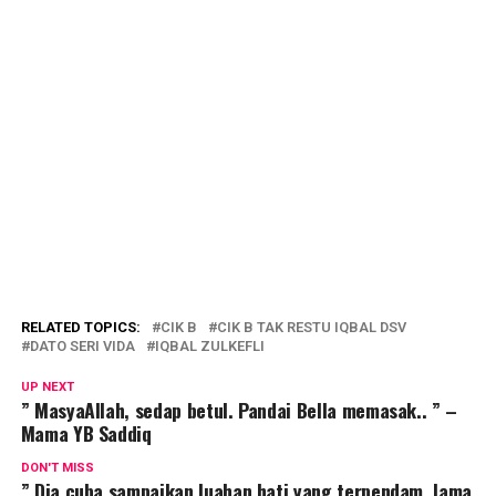
RELATED TOPICS:
CIK B
CIK B TAK RESTU IQBAL DSV
DATO SERI VIDA
IQBAL ZULKEFLI
UP NEXT
” MasyaAllah, sedap betul. Pandai Bella memasak.. ” –
Mama YB Saddiq
DON'T MISS
” Dia cuba sampaikan luahan hati yang terpendam, lama