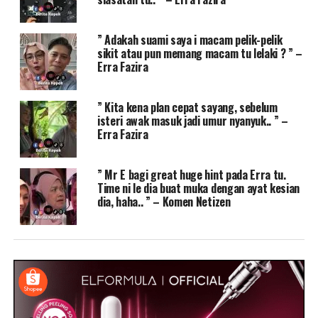
” Adakah suami saya i macam pelik-pelik
sikit atau pun memang macam tu lelaki ? ” –
Erra Fazira
” Kita kena plan cepat sayang, sebelum
isteri awak masuk jadi umur nyanyuk.. ” –
Erra Fazira
” Mr E bagi great huge hint pada Erra tu.
Time ni le dia buat muka dengan ayat kesian
dia, haha.. ” – Komen Netizen