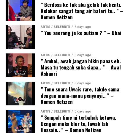
” Berdosa ke tak aku gelak tak henti.
Kelakar sangat tang air bateri tu.. ” –
Komen Netizen
ARTIS / SELEBRITI
6 days ago
” You seorang je ke autism ? ” – Ubai
ARTIS / SELEBRITI
6 days ago
” Amboi, awak jangan bikin panas eh.
Masa tu tengah suka siapa.. ” – Awal
Ashaari
ARTIS / SELEBRITI
5 days ago
” Tone suara Uwais rare, takde sama
dengan mana-mana penyanyi.. ” –
Komen Netizen
ARTIS / SELEBRITI
3 days ago
” Sumpah time ni terbahak ketawa.
Dengan muka blur tu, lawak lah
Hussain.. ” – Komen Netizen