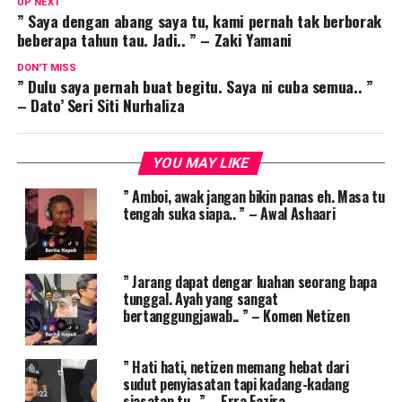
UP NEXT
” Saya dengan abang saya tu, kami pernah tak berborak
beberapa tahun tau. Jadi.. ” – Zaki Yamani
DON'T MISS
” Dulu saya pernah buat begitu. Saya ni cuba semua.. ”
– Dato’ Seri Siti Nurhaliza
YOU MAY LIKE
” Amboi, awak jangan bikin panas eh. Masa tu
tengah suka siapa.. ” – Awal Ashaari
” Jarang dapat dengar luahan seorang bapa
tunggal. Ayah yang sangat
bertanggungjawab.. ” – Komen Netizen
” Hati hati, netizen memang hebat dari
sudut penyiasatan tapi kadang-kadang
siasatan tu.. ” – Erra Fazira