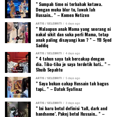
” Sumpah time ni terbahak ketawa.
Dengan muka blur tu, lawak lah
Hussain.. ” – Komen Netizen
ARTIS / SELEBRITI
6 days ago
” Walaupun anak Mama yang seorang ni
nakal sikit dan suka perli Mama, tetap
anak paling disayangi kan ? ” – YB Syed
Saddiq
ARTIS / SELEBRITI
4 days ago
” 4 tahun saya tak bercakap dengan
dia. Tiba-tiba je saya terdetik hati.. ” –
Shuib Sepahtu
ARTIS / SELEBRITI
5 days ago
” Saya bukan cakap Hussain tak bagus
tapi.. ” – Datuk Syafinaz
ARTIS / SELEBRITI
3 days ago
” Ini baru betul definisi ‘tall, dark and
handsome’. Pakej betul Hussain.. ” –