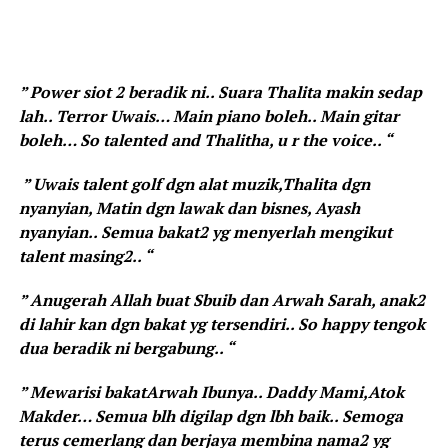
” Power siot 2 beradik ni.. Suara Thalita makin sedap
lah.. Terror Uwais… Main piano boleh.. Main gitar
boleh… So talented and Thalitha, u r the voice.. “
” Uwais talent golf dgn alat muzik,Thalita dgn
nyanyian, Matin dgn lawak dan bisnes, Ayash
nyanyian.. Semua bakat2 yg menyerlah mengikut
talent masing2.. “
” Anugerah Allah buat Sbuib dan Arwah Sarah, anak2
di lahir kan dgn bakat yg tersendiri.. So happy tengok
dua beradik ni bergabung.. “
” Mewarisi bakatArwah Ibunya.. Daddy Mami,Atok
Makder… Semua blh digilap dgn lbh baik.. Semoga
terus cemerlang dan berjaya membina nama2 yg