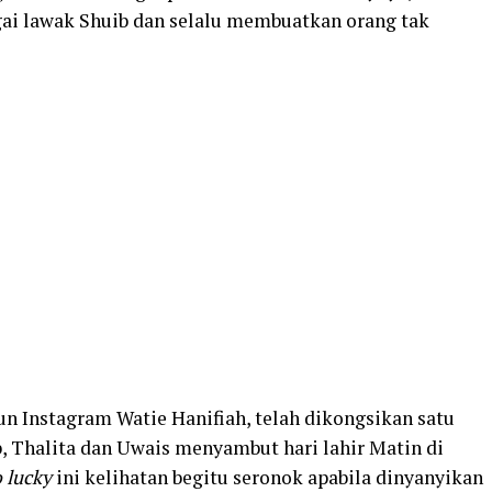
gai lawak Shuib dan selalu membuatkan orang tak
un Instagram Watie Hanifiah, telah dikongsikan satu
 Thalita dan Uwais menyambut hari lahir Matin di
 lucky
ini kelihatan begitu seronok apabila dinyanyikan