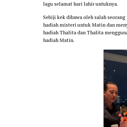
lagu selamat hari lahir untuknya.
Sebiji kek dibawa oleh salah seorang
hadiah misteri untuk Matin dan me
hadiah Thalita dan Thalita menggun
hadiah Matin.