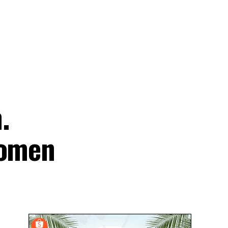
.
Komen