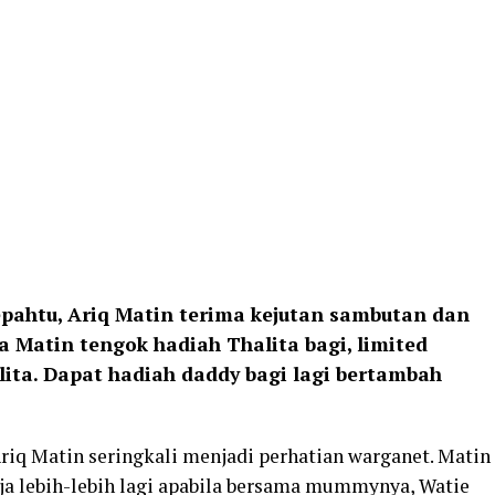
epahtu, Ariq Matin terima kejutan sambutan dan
ka Matin tengok hadiah Thalita bagi, limited
alita. Dapat hadiah daddy bagi lagi bertambah
riq Matin seringkali menjadi perhatian warganet. Matin
a lebih-lebih lagi apabila bersama mummynya, Watie