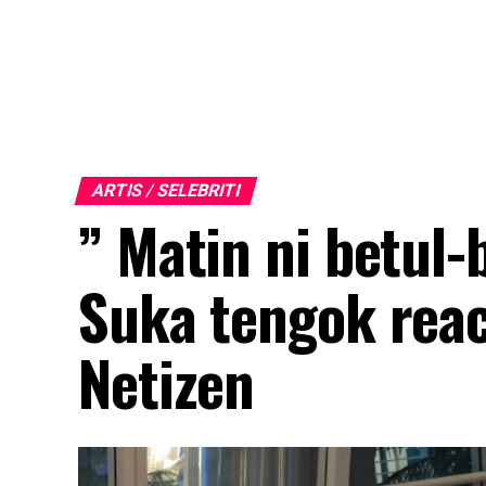
ARTIS / SELEBRITI
” Matin ni betul-
Suka tengok reac
Netizen