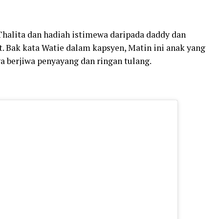
Thalita dan hadiah istimewa daripada daddy dan
Bak kata Watie dalam kapsyen, Matin ini anak yang
ga berjiwa penyayang dan ringan tulang.