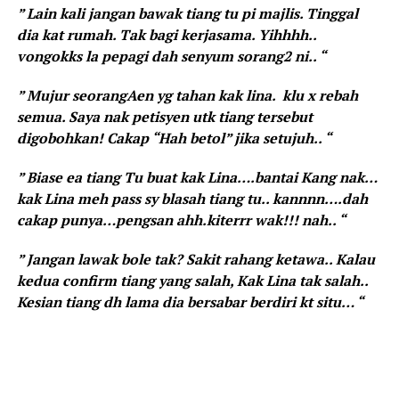
” Lain kali jangan bawak tiang tu pi majlis. Tinggal
dia kat rumah. Tak bagi kerjasama. Yihhhh..
vongokks la pepagi dah senyum sorang2 ni.. “
” Mujur seorangAen yg tahan kak lina. klu x rebah
semua. Saya nak petisyen utk tiang tersebut
digobohkan! Cakap “Hah betol” jika setujuh.. “
” Biase ea tiang Tu buat kak Lina….bantai Kang nak…
kak Lina meh pass sy blasah tiang tu.. kannnn….dah
cakap punya…pengsan ahh.kiterrr wak!!! nah.. “
” Jangan lawak bole tak? Sakit rahang ketawa.. Kalau
kedua confirm tiang yang salah, Kak Lina tak salah..
Kesian tiang dh lama dia bersabar berdiri kt situ… “