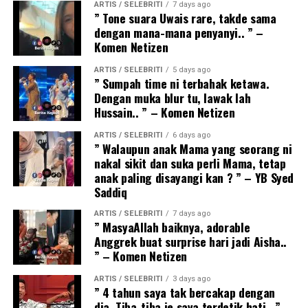
ARTIS / SELEBRITI
7 days ago
” Tone suara Uwais rare, takde sama
dengan mana-mana penyanyi.. ” –
Komen Netizen
ARTIS / SELEBRITI
5 days ago
” Sumpah time ni terbahak ketawa.
Dengan muka blur tu, lawak lah
Hussain.. ” – Komen Netizen
ARTIS / SELEBRITI
6 days ago
” Walaupun anak Mama yang seorang ni
nakal sikit dan suka perli Mama, tetap
anak paling disayangi kan ? ” – YB Syed
Saddiq
ARTIS / SELEBRITI
7 days ago
” MasyaAllah baiknya, adorable
Anggrek buat surprise hari jadi Aisha..
” – Komen Netizen
ARTIS / SELEBRITI
3 days ago
” 4 tahun saya tak bercakap dengan
dia. Tiba-tiba je saya terdetik hati.. ” –