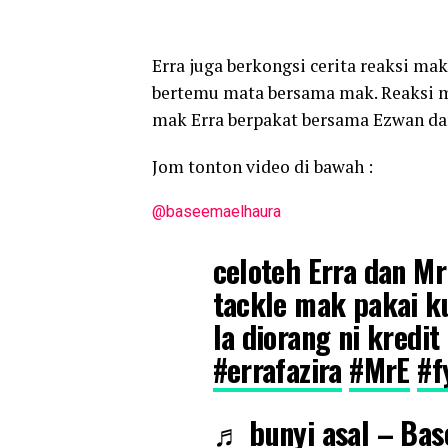
Erra juga berkongsi cerita reaksi m
bertemu mata bersama mak. Reaksi 
mak Erra berpakat bersama Ezwan da
Jom tonton video di bawah :
@baseemaelhaura
celoteh Erra dan Mr 
tackle mak pakai k
la diorang ni kredit
#errafazira
#MrE
#f
♬ bunyi asal – Ba