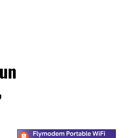
pun
,