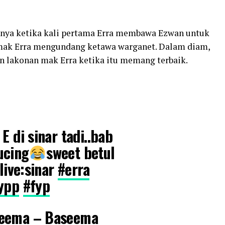
aknya ketika kali pertama Erra membawa Ezwan untuk
mak Erra mengundang ketawa warganet. Dalam diam,
n lakonan mak Erra ketika itu memang terbaik.
E di sinar tadi..bab
ucing
sweet betul
 live:sinar
#erra
ypp
#fyp
seema – Baseema