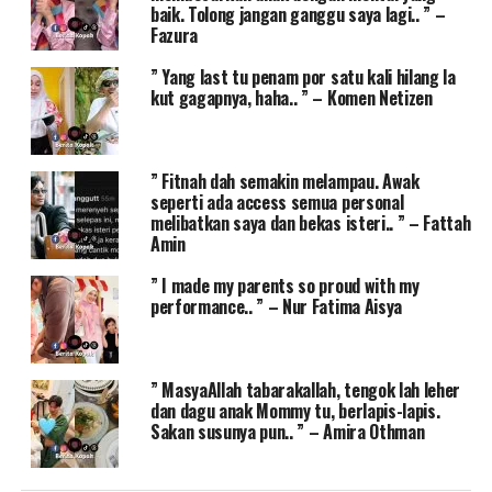
baik. Tolong jangan ganggu saya lagi.. ” –
Fazura
” Yang last tu penam por satu kali hilang la
kut gagapnya, haha.. ” – Komen Netizen
” Fitnah dah semakin melampau. Awak
seperti ada access semua personal
melibatkan saya dan bekas isteri.. ” – Fattah
Amin
” I made my parents so proud with my
performance.. ” – Nur Fatima Aisya
” MasyaAllah tabarakallah, tengok lah leher
dan dagu anak Mommy tu, berlapis-lapis.
Sakan susunya pun.. ” – Amira Othman