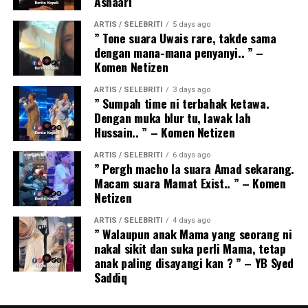
Ashaari
ARTIS / SELEBRITI
5 days ago
” Tone suara Uwais rare, takde sama
dengan mana-mana penyanyi.. ” –
Komen Netizen
ARTIS / SELEBRITI
3 days ago
” Sumpah time ni terbahak ketawa.
Dengan muka blur tu, lawak lah
Hussain.. ” – Komen Netizen
ARTIS / SELEBRITI
6 days ago
” Pergh macho la suara Amad sekarang.
Macam suara Mamat Exist.. ” – Komen
Netizen
ARTIS / SELEBRITI
4 days ago
” Walaupun anak Mama yang seorang ni
nakal sikit dan suka perli Mama, tetap
anak paling disayangi kan ? ” – YB Syed
Saddiq