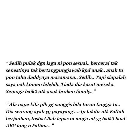
” Sedih pulak dgn lagu ni pon sesuai.. bercerai tak
senestinya tak bertanggungjawab kpd anak.. anak tu
pon tahu daddynya macamana.. Sedih.. Tapi siapalah
saya nak komen lelebih. Tiada dia kasut mereka.
Semoga baik2 utk anak broken family.. “
” Ala nape kita plk yg nanggis bila turun tangga tu..
Dia seorang ayah yg payayang …. tp takdir utk Fattah
berjauhan, InshaAllah lepas ni moga ad yg baik3 buat
ABG long n Fatima.. “