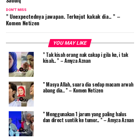
Saddiq
DON'T MISS
” Unexpectednya jawapan. Terkejut kakak dia.. ” –
Komen Netizen
YOU MAY LIKE
” Tak kisah orang nak cakap i gila ke, i tak
kisah.. ” – Amyza Aznan
” Masya Allah, suara dia sedap macam arwah
abang dia.. ” – Komen Netizen
” Menggunakan 1 jarum yang paling halus
dan direct suntik ke tumor.. ” – Amyza Aznan