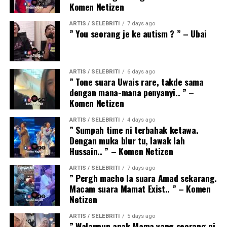
Komen Netizen
ARTIS / SELEBRITI
7 days ago
” You seorang je ke autism ? ” – Ubai
ARTIS / SELEBRITI
6 days ago
” Tone suara Uwais rare, takde sama
dengan mana-mana penyanyi.. ” –
Komen Netizen
ARTIS / SELEBRITI
4 days ago
” Sumpah time ni terbahak ketawa.
Dengan muka blur tu, lawak lah
Hussain.. ” – Komen Netizen
ARTIS / SELEBRITI
7 days ago
” Pergh macho la suara Amad sekarang.
Macam suara Mamat Exist.. ” – Komen
Netizen
ARTIS / SELEBRITI
5 days ago
” Walaupun anak Mama yang seorang ni