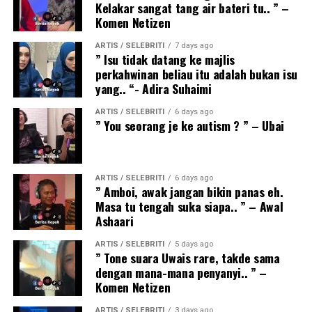
Kelakar sangat tang air bateri tu.. ” –
Komen Netizen
ARTIS / SELEBRITI
7 days ago
” Isu tidak datang ke majlis
perkahwinan beliau itu adalah bukan isu
yang.. “- Adira Suhaimi
ARTIS / SELEBRITI
6 days ago
” You seorang je ke autism ? ” – Ubai
ARTIS / SELEBRITI
6 days ago
” Amboi, awak jangan bikin panas eh.
Masa tu tengah suka siapa.. ” – Awal
Ashaari
ARTIS / SELEBRITI
5 days ago
” Tone suara Uwais rare, takde sama
dengan mana-mana penyanyi.. ” –
Komen Netizen
ARTIS / SELEBRITI
3 days ago