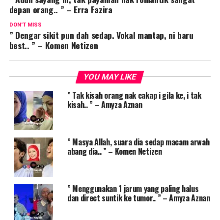
depan orang.. ” – Erra Fazira
DON'T MISS
” Dengar sikit pun dah sedap. Vokal mantap, ni baru
best.. ” – Komen Netizen
YOU MAY LIKE
” Tak kisah orang nak cakap i gila ke, i tak
kisah.. ” – Amyza Aznan
” Masya Allah, suara dia sedap macam arwah
abang dia.. ” – Komen Netizen
” Menggunakan 1 jarum yang paling halus
dan direct suntik ke tumor.. ” – Amyza Aznan