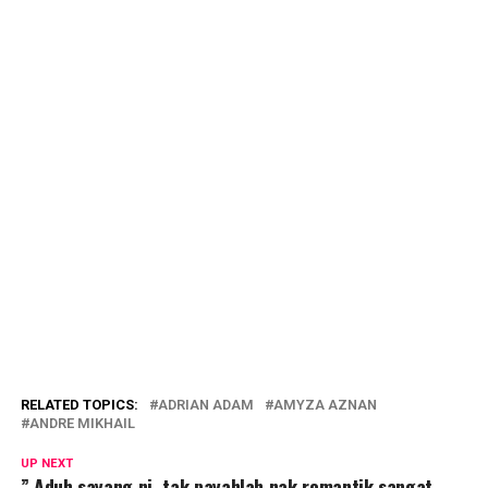
RELATED TOPICS:
ADRIAN ADAM
AMYZA AZNAN
ANDRE MIKHAIL
UP NEXT
” Aduh sayang ni, tak payahlah nak romantik sangat