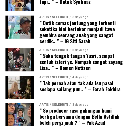
tapi.. ” – Datuk Syafinaz
ARTIS / SELEBRITI
3 days ago
” Detik cemas jantung yang terhenti
seketika kini bertukar menjadi tawa
gembira seorang anak yang sangat
cerdik.. ” – IG Siti Sarah
ARTIS / SELEBRITI
6 days ago
” Suka tengok tangan Yusri, sempat
sentuh isteri ye. Nampak sangat sayang
Lisa.. ” – Komen Netizen
ARTIS / SELEBRITI
4 days ago
” Tak pernah atau tak ada isu pasal
sesiapa sailang pun.. ” – Farah Fakhira
ARTIS / SELEBRITI
3 days ago
” So producer rasa gabungan kami
bertiga bersama dengan Bella Astillah
boleh pergi jauh ? ” – Pak Azad