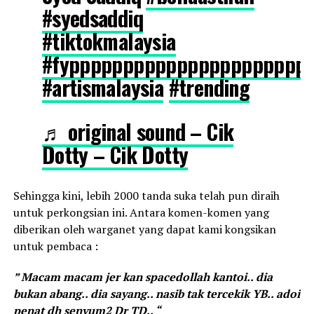
#syedsaddiq
#tiktokmalaysia
#fypppppppppppppppppppppp
#artismalaysia
#trending
♬ original sound – Cik
Dotty – Cik Dotty
Sehingga kini, lebih 2000 tanda suka telah pun diraih
untuk perkongsian ini. Antara komen-komen yang
diberikan oleh warganet yang dapat kami kongsikan
untuk pembaca :
” Macam macam jer kan spacedollah kantoi.. dia
bukan abang.. dia sayang.. nasib tak tercekik YB.. adoi
penat dh senyum2 Dr TD.. “