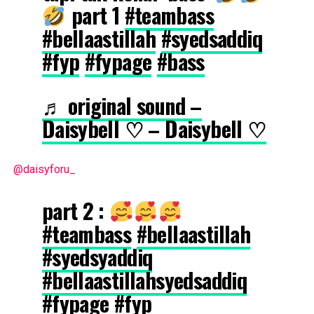
part 1
#teambass
#bellaastillah
#syedsaddiq
#fyp
#fypage
#bass
♬ original sound –
Daisybell ♡︎ – Daisybell ♡︎
@daisyforu_
part 2 :
#teambass
#bellaastillah
#syedsyaddiq
#bellaastillahsyedsaddiq
#fypage
#fyp