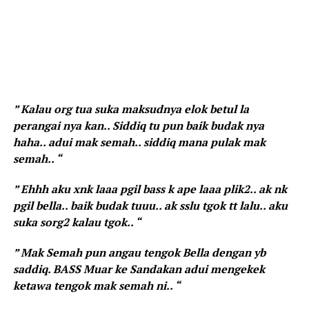
” Kalau org tua suka maksudnya elok betul la
perangai nya kan.. Siddiq tu pun baik budak nya
haha.. adui mak semah.. siddiq mana pulak mak
semah.. “
” Ehhh aku xnk laaa pgil bass k ape laaa plik2.. ak nk
pgil bella.. baik budak tuuu.. ak sslu tgok tt lalu.. aku
suka sorg2 kalau tgok.. “
” Mak Semah pun angau tengok Bella dengan yb
saddiq. BASS Muar ke Sandakan adui mengekek
ketawa tengok mak semah ni.. “