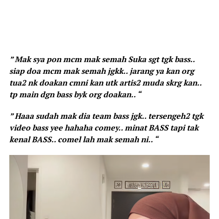
” Mak sya pon mcm mak semah Suka sgt tgk bass..
siap doa mcm mak semah jgkk.. jarang ya kan org
tua2 nk doakan cmni kan utk artis2 muda skrg kan..
tp main dgn bass byk org doakan.. “
” Haaa sudah mak dia team bass jgk.. tersengeh2 tgk
video bass yee hahaha comey.. minat BASS tapi tak
kenal BASS.. comel lah mak semah ni.. “