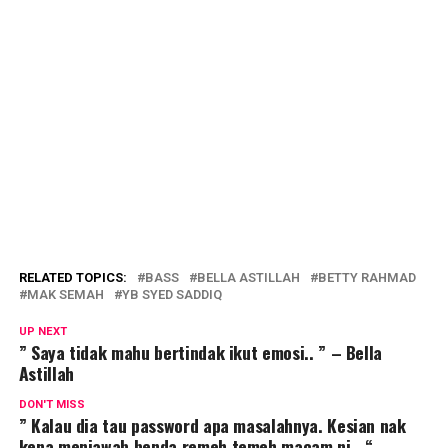
RELATED TOPICS:
BASS
BELLA ASTILLAH
BETTY RAHMAD
MAK SEMAH
YB SYED SADDIQ
UP NEXT
” Saya tidak mahu bertindak ikut emosi.. ” – Bella
Astillah
DON'T MISS
” Kalau dia tau password apa masalahnya. Kesian nak
kena menjawab benda remeh temeh macam ni.. “-