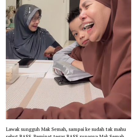
Lawak sungguh Mak Semah, sampai ke sudah tak mahu
sebut BASS. Peminat tegar BASS rupanya Mak Semah,