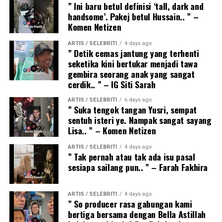
” Ini baru betul definisi ‘tall, dark and
handsome’. Pakej betul Hussain.. ” –
Komen Netizen
ARTIS / SELEBRITI
4 days ago
” Detik cemas jantung yang terhenti
seketika kini bertukar menjadi tawa
gembira seorang anak yang sangat
cerdik.. ” – IG Siti Sarah
ARTIS / SELEBRITI
6 days ago
” Suka tengok tangan Yusri, sempat
sentuh isteri ye. Nampak sangat sayang
Lisa.. ” – Komen Netizen
ARTIS / SELEBRITI
4 days ago
” Tak pernah atau tak ada isu pasal
sesiapa sailang pun.. ” – Farah Fakhira
ARTIS / SELEBRITI
4 days ago
” So producer rasa gabungan kami
bertiga bersama dengan Bella Astillah