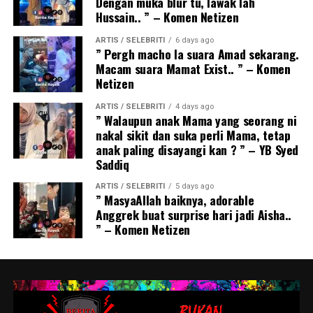
Dengan muka blur tu, lawak lah
Hussain.. ” – Komen Netizen
ARTIS / SELEBRITI
6 days ago
” Pergh macho la suara Amad sekarang.
Macam suara Mamat Exist.. ” – Komen
Netizen
ARTIS / SELEBRITI
4 days ago
” Walaupun anak Mama yang seorang ni
nakal sikit dan suka perli Mama, tetap
anak paling disayangi kan ? ” – YB Syed
Saddiq
ARTIS / SELEBRITI
5 days ago
” MasyaAllah baiknya, adorable
Anggrek buat surprise hari jadi Aisha..
” – Komen Netizen