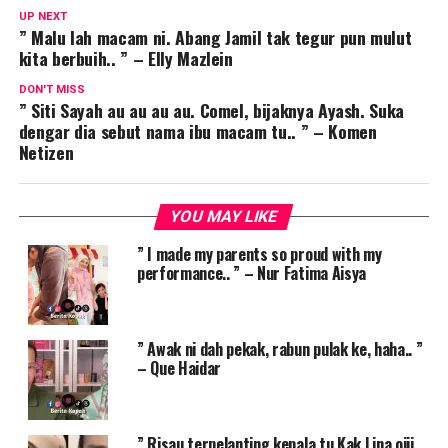
UP NEXT
” Malu lah macam ni. Abang Jamil tak tegur pun mulut
kita berbuih.. ” – Elly Mazlein
DON'T MISS
” Siti Sayah au au au au. Comel, bijaknya Ayash. Suka
dengar dia sebut nama ibu macam tu.. ” – Komen
Netizen
YOU MAY LIKE
” I made my parents so proud with my
performance.. ” – Nur Fatima Aisya
” Awak ni dah pekak, rabun pulak ke, haha.. ”
– Que Haidar
” Risau terpelanting kepala tu Kak Lina oiii.