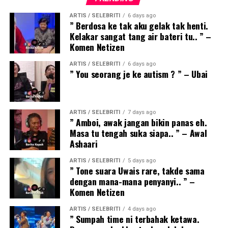
ARTIS / SELEBRITI
6 days ago
” Berdosa ke tak aku gelak tak henti.
Kelakar sangat tang air bateri tu.. ” –
Komen Netizen
ARTIS / SELEBRITI
6 days ago
” You seorang je ke autism ? ” – Ubai
ARTIS / SELEBRITI
7 days ago
” Amboi, awak jangan bikin panas eh.
Masa tu tengah suka siapa.. ” – Awal
Ashaari
ARTIS / SELEBRITI
5 days ago
” Tone suara Uwais rare, takde sama
dengan mana-mana penyanyi.. ” –
Komen Netizen
ARTIS / SELEBRITI
4 days ago
” Sumpah time ni terbahak ketawa.