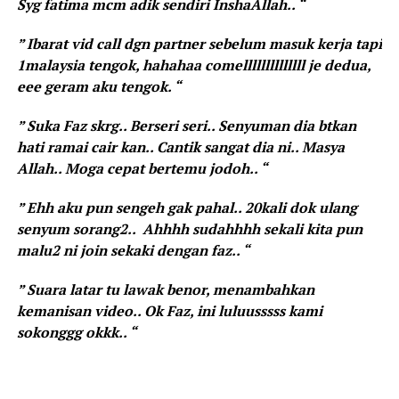
Syg fatima mcm adik sendiri InshaAllah.. “
” Ibarat vid call dgn partner sebelum masuk kerja tapi
1malaysia tengok, hahahaa comellllllllllllll je dedua,
eee geram aku tengok. “
” Suka Faz skrg.. Berseri seri.. Senyuman dia btkan
hati ramai cair kan.. Cantik sangat dia ni.. Masya
Allah.. Moga cepat bertemu jodoh.. “
” Ehh aku pun sengeh gak pahal.. 20kali dok ulang
senyum sorang2.. Ahhhh sudahhhh sekali kita pun
malu2 ni join sekaki dengan faz.. “
” Suara latar tu lawak benor, menambahkan
kemanisan video.. Ok Faz, ini luluusssss kami
sokonggg okkk.. “