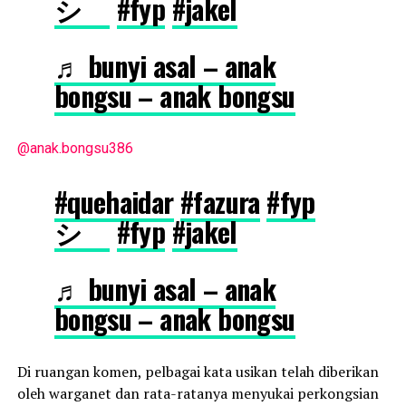
シ゚
#fyp
#jakel
♬ bunyi asal – anak
bongsu – anak bongsu
@anak.bongsu386
#quehaidar
#fazura
#fyp
シ゚
#fyp
#jakel
♬ bunyi asal – anak
bongsu – anak bongsu
Di ruangan komen, pelbagai kata usikan telah diberikan
oleh warganet dan rata-ratanya menyukai perkongsian