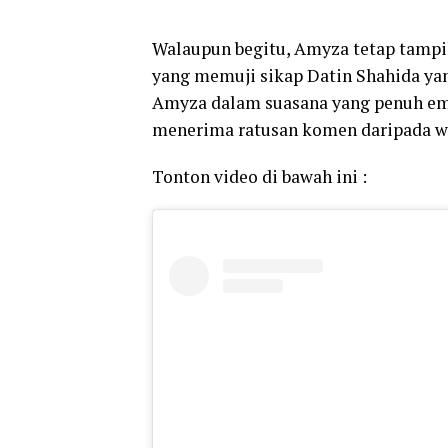
Walaupun
begitu,
Amyza
tetap
tampi
yang
memuji
sikap
Datin
Shahida
ya
Amyza
dalam
suasana
yang
penuh
e
menerima ratusan komen daripada warg
Tonton video di bawah ini :