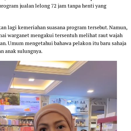
program
jualan
lelong
72
jam
tanpa
henti
yang
kan
lagi
kemeriahan
suasana
program
tersebut.
Namun,
mai
warganet
mengakui
tersentuh
melihat
raut
wajah
an.
Umum
mengetahui
bahawa
pelakon
itu
baru
sahaja
an
anak
sulungnya.