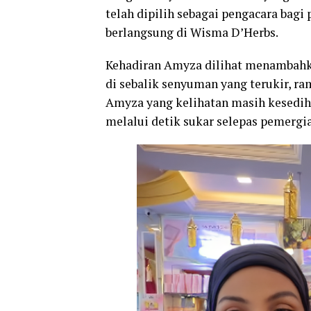
telah
dipilih
sebagai
pengacara
bagi
berlangsung
di
Wisma
D’Herbs.
Kehadiran
Amyza
dilihat
menambah
di
sebalik
senyuman
yang
terukir,
ra
Amyza
yang
kelihatan
masih
kesedih
melalui
detik
sukar
selepas
pemergi