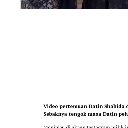
Video pertemuan Datin Shahida 
Sebaknya tengok masa Datin pelu
Meninjau
di
akaun
Instagram
milik
i