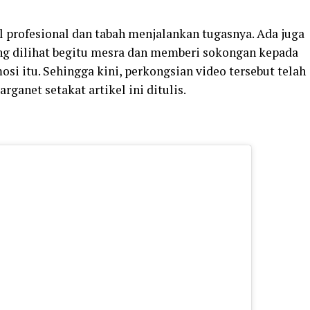
l
profesional
dan
tabah
menjalankan
tugasnya.
Ada
juga
ng
dilihat
begitu
mesra
dan
memberi
sokongan
kepada
mosi
itu. Sehingga kini, perkongsian video tersebut telah
anet setakat artikel ini ditulis.