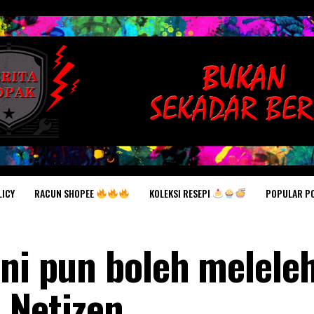
RACUN SHOPEE
KOLEKSI RESEPI
POPULAR P
LICY
ni pun boleh meleleh
 Netizen