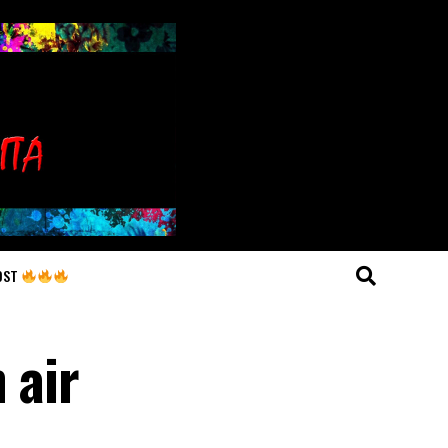
OST
 air