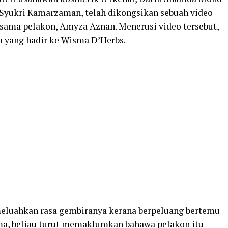
f Syukri Kamarzaman
,
telah
dikongsikan
sebuah
video
rsama
pelakon,
Amyza Aznan
.
Menerusi
video
tersebut,
a
yang
hadir
ke
Wisma
D’Herbs.
eluahkan
rasa
gembiranya
kerana
berpeluang
bertemu
ma,
beliau
turut
memaklumkan
bahawa
pelakon
itu