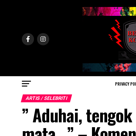
PRIVACY PO
ARTIS / SELEBRITI
” Aduhai, tengok 
mata.. ” – Komen