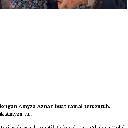
dengan Amyza Aznan buat ramai tersentuh.
k Amyza tu..
steri
usahawan
kosmetik
terkenal, Datin
Shahida Mohd