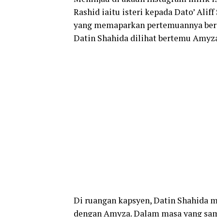
Rashid
i
aitu
isteri
kepada Dato’
Alif
yang
memaparkan
pertemuannya
be
Datin
Shahida
dilihat
bertemu
Amyz
Di
ruangan
kapsyen,
Datin
Shahida
m
dengan
Amyza.
Dalam
masa
yang
sa