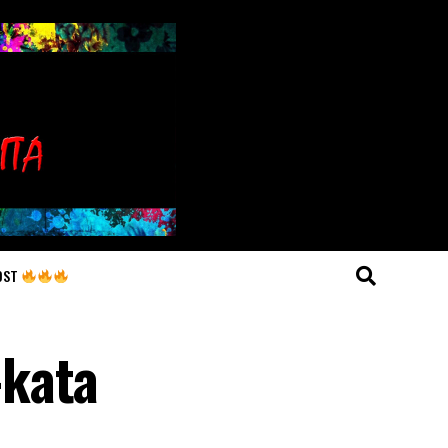
OST
-kata