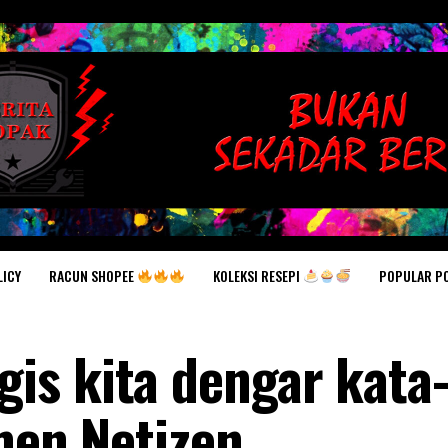
RACUN SHOPEE
KOLEKSI RESEPI
POPULAR P
LICY
is kita dengar kata
men Netizen