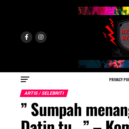
PRIVACY PO
ARTIS / SELEBRITI
” Sumpah menang
Datin tu.. ” – Ko