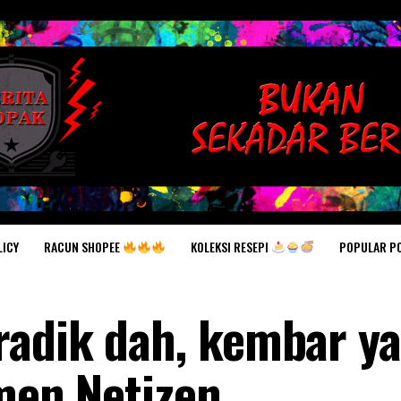
RACUN SHOPEE
KOLEKSI RESEPI
POPULAR P
LICY
radik dah, kembar y
omen Netizen