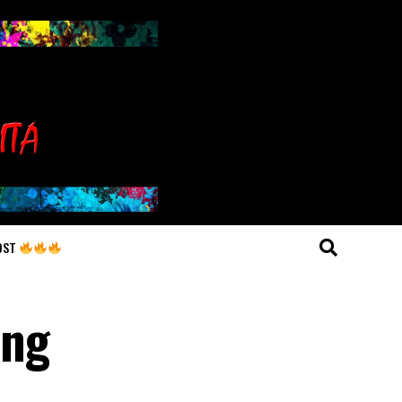
OST
ang