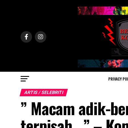
PRIVACY PO
ARTIS / SELEBRITI
” Macam adik-be
terpisah.. ” – K