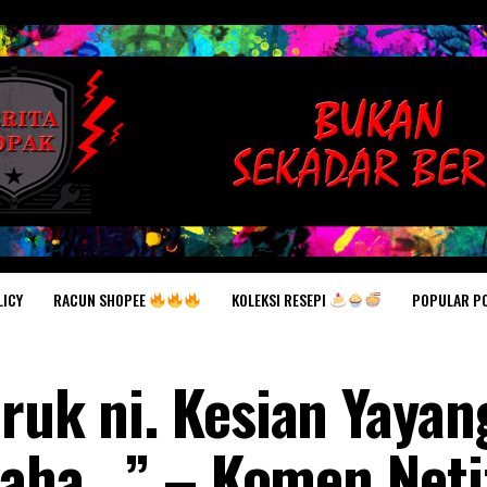
RACUN SHOPEE
KOLEKSI RESEPI
POPULAR P
LICY
ruk ni. Kesian Yayan
haha.. ” – Komen Net