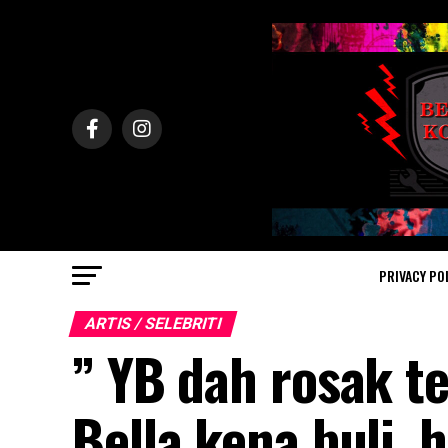
PRIVACY PO
ARTIS / SELEBRITI
” YB dah rosak te
Bella kena buli, 