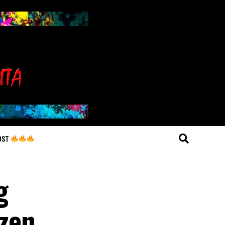
OST
g
izen