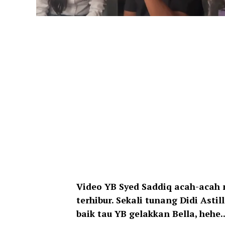
Video
YB Syed Saddiq acah-acah n
terhibur. Sekali tunang Didi Asti
baik tau YB gelakkan Bella, hehe.