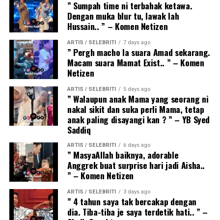
” Sumpah time ni terbahak ketawa.
Dengan muka blur tu, lawak lah
Hussain.. ” – Komen Netizen
ARTIS / SELEBRITI
7 days ago
” Pergh macho la suara Amad sekarang.
Macam suara Mamat Exist.. ” – Komen
Netizen
ARTIS / SELEBRITI
5 days ago
” Walaupun anak Mama yang seorang ni
nakal sikit dan suka perli Mama, tetap
anak paling disayangi kan ? ” – YB Syed
Saddiq
ARTIS / SELEBRITI
6 days ago
” MasyaAllah baiknya, adorable
Anggrek buat surprise hari jadi Aisha..
” – Komen Netizen
ARTIS / SELEBRITI
3 days ago
” 4 tahun saya tak bercakap dengan
dia. Tiba-tiba je saya terdetik hati.. ” –