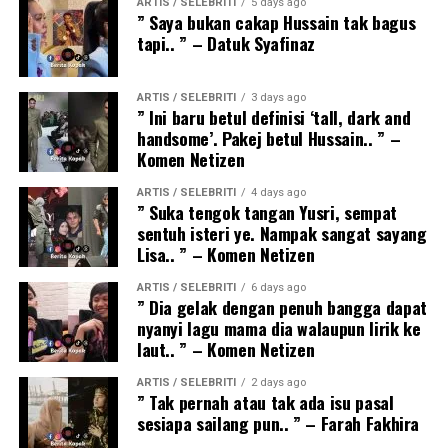
ARTIS / SELEBRITI
5 days ago
” Saya bukan cakap Hussain tak bagus
tapi.. ” – Datuk Syafinaz
ARTIS / SELEBRITI
3 days ago
” Ini baru betul definisi ‘tall, dark and
handsome’. Pakej betul Hussain.. ” –
Komen Netizen
ARTIS / SELEBRITI
4 days ago
” Suka tengok tangan Yusri, sempat
sentuh isteri ye. Nampak sangat sayang
Lisa.. ” – Komen Netizen
ARTIS / SELEBRITI
6 days ago
” Dia gelak dengan penuh bangga dapat
nyanyi lagu mama dia walaupun lirik ke
laut.. ” – Komen Netizen
ARTIS / SELEBRITI
2 days ago
” Tak pernah atau tak ada isu pasal
sesiapa sailang pun.. ” – Farah Fakhira