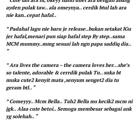
ayden pulak taw.. ala omeynya.. cerdik btul lah ara
nie kan..cepat hafal..
” Padahal lagu nie baru je release..bukan setakat lGu
jer hafal,menari pun siap hafal step By step..sama
MCM mummy..mmg sesuai lah ngn papa saddiq dia..
“
” Ara lives the camera – the camera loves her…she’s
so talente, adorable & cerrdik pulak Tu.. suka bt
muka cute2 kenyit mata ,senyum senget2 dia tu
geram btl.. “
” Comeyyy.. Mcm Bella.. Tah2 Bella ms kecik2 mcm ni
jgk.. Alaa cute betoi.. Semoga membesar sebagai ank
yg solehah.. “