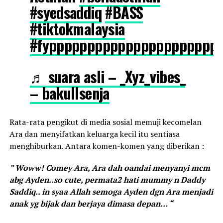
#syedsaddiq
#BASS
#tiktokmalaysia
#fypppppppppppppppppppppp
♬ suara asli – _Xyz_vibes_
– bakullsenja
Rata-rata pengikut di media sosial memuji kecomelan
Ara dan menyifatkan keluarga kecil itu sentiasa
menghiburkan. Antara komen-komen yang diberikan :
” Woww! Comey Ara, Ara dah oandai menyanyi mcm
abg Ayden..so cute, permata2 hati mummy n Daddy
Saddiq.. in syaa Allah semoga Ayden dgn Ara menjadi
anak yg bijak dan berjaya dimasa depan… “