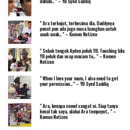
dahulu.. ” – YB Syed Saddiq
” Ara terkejut, terkesima dia. Daddynya
penat pun ada juga masa luangkan untuk
anak-anak.. ” – Komen Netizen
” Sebak tengok Ayden peluk YB. Touching bila
YB peluk dan usap macam tu.. ” – Komen
Netizen
” When I love your mum, I also need to get
your permission.. ” – YB Syed Saddiq
” Ara, kenapa comel sangat ni. Siap tanya
kenal tak saya, alahai Ara tempoyot.. ” –
Komen Netizen