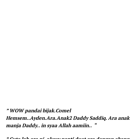
” WOW pandai bijak.Comel
Hemsem..Ayden.Ara.Anak2 Daddy Saddiq. Ara anak
manja Daddy.. in syaa Allah aamiin.. “
” Cute lah ara ni, okeyy nanti duet ara dengan abang