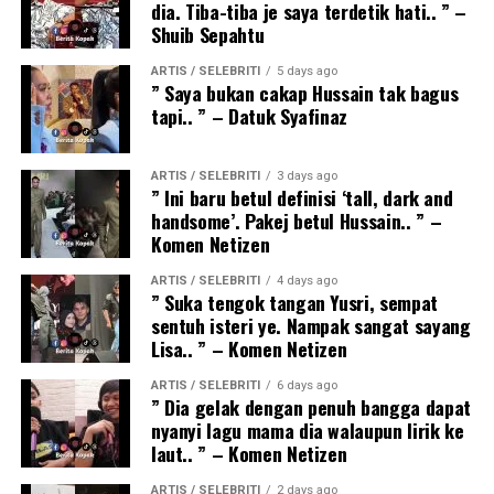
dia. Tiba-tiba je saya terdetik hati.. ” –
Shuib Sepahtu
ARTIS / SELEBRITI
5 days ago
” Saya bukan cakap Hussain tak bagus
tapi.. ” – Datuk Syafinaz
ARTIS / SELEBRITI
3 days ago
” Ini baru betul definisi ‘tall, dark and
handsome’. Pakej betul Hussain.. ” –
Komen Netizen
ARTIS / SELEBRITI
4 days ago
” Suka tengok tangan Yusri, sempat
sentuh isteri ye. Nampak sangat sayang
Lisa.. ” – Komen Netizen
ARTIS / SELEBRITI
6 days ago
” Dia gelak dengan penuh bangga dapat
nyanyi lagu mama dia walaupun lirik ke
laut.. ” – Komen Netizen
ARTIS / SELEBRITI
2 days ago