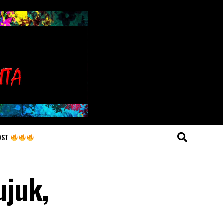
OST
ujuk,