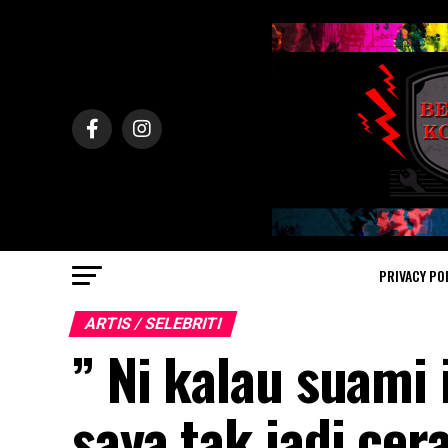
PRIVACY PO
ARTIS / SELEBRITI
” Ni kalau suami 
saya tak jadi cera