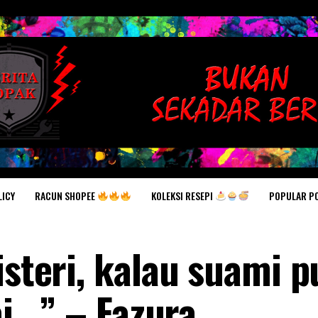
RACUN SHOPEE
KOLEKSI RESEPI
POPULAR P
LICY
isteri, kalau suami p
i.. ” – Fazura