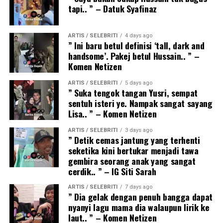
tapi.. ” – Datuk Syafinaz
ARTIS / SELEBRITI
4 days ago
” Ini baru betul definisi ‘tall, dark and
handsome’. Pakej betul Hussain.. ” –
Komen Netizen
ARTIS / SELEBRITI
5 days ago
” Suka tengok tangan Yusri, sempat
sentuh isteri ye. Nampak sangat sayang
Lisa.. ” – Komen Netizen
ARTIS / SELEBRITI
3 days ago
” Detik cemas jantung yang terhenti
seketika kini bertukar menjadi tawa
gembira seorang anak yang sangat
cerdik.. ” – IG Siti Sarah
ARTIS / SELEBRITI
7 days ago
” Dia gelak dengan penuh bangga dapat
nyanyi lagu mama dia walaupun lirik ke
laut.. ” – Komen Netizen