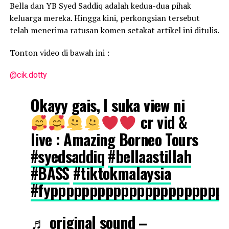
Bella dan YB Syed Saddiq adalah kedua-dua pihak
keluarga mereka. Hingga kini, perkongsian tersebut
telah menerima ratusan komen setakat artikel ini ditulis.
Tonton video di bawah ini :
@cik.dotty
Okayy gais, I suka view ni
cr vid &
live : Amazing Borneo Tours
#syedsaddiq
#bellaastillah
#BASS
#tiktokmalaysia
#fypppppppppppppppppppppp
♬ original sound –